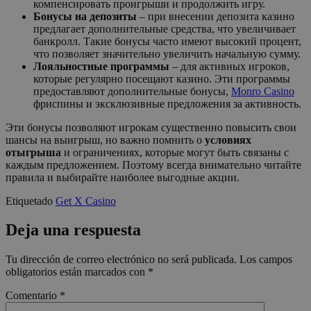
компенсировать проигрыши и продолжить игру.
Бонусы на депозиты
– при внесении депозита казино
предлагает дополнительные средства, что увеличивает
банкролл. Такие бонусы часто имеют высокий процент,
что позволяет значительно увеличить начальную сумму.
Лояльностные программы
– для активных игроков,
которые регулярно посещают казино. Эти программы
предоставляют дополнительные бонусы,
Monro Casino
фриспины и эксклюзивные предложения за активность.
Эти бонусы позволяют игрокам существенно повысить свои
шансы на выигрыш, но важно помнить о
условиях
отыгрыша
и ограничениях, которые могут быть связаны с
каждым предложением. Поэтому всегда внимательно читайте
правила и выбирайте наиболее выгодные акции.
Etiquetado
Get X Casino
Deja una respuesta
Tu dirección de correo electrónico no será publicada.
Los campos
obligatorios están marcados con
*
Comentario
*