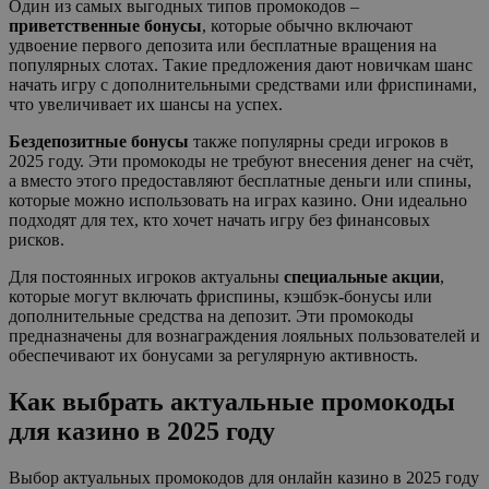
Один из самых выгодных типов промокодов –
приветственные бонусы
, которые обычно включают
удвоение первого депозита или бесплатные вращения на
популярных слотах. Такие предложения дают новичкам шанс
начать игру с дополнительными средствами или фриспинами,
что увеличивает их шансы на успех.
Бездепозитные бонусы
также популярны среди игроков в
2025 году. Эти промокоды не требуют внесения денег на счёт,
а вместо этого предоставляют бесплатные деньги или спины,
которые можно использовать на играх казино. Они идеально
подходят для тех, кто хочет начать игру без финансовых
рисков.
Для постоянных игроков актуальны
специальные акции
,
которые могут включать фриспины, кэшбэк-бонусы или
дополнительные средства на депозит. Эти промокоды
предназначены для вознаграждения лояльных пользователей и
обеспечивают их бонусами за регулярную активность.
Как выбрать актуальные промокоды
для казино в 2025 году
Выбор актуальных промокодов для онлайн казино в 2025 году