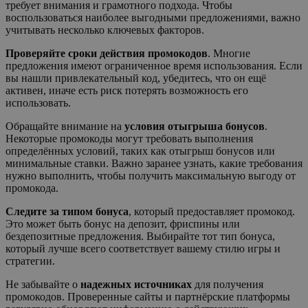
требует внимания и грамотного подхода. Чтобы
воспользоваться наиболее выгодными предложениями, важно
учитывать несколько ключевых факторов.
Проверяйте сроки действия промокодов
. Многие
предложения имеют ограниченное время использования. Если
вы нашли привлекательный код, убедитесь, что он ещё
активен, иначе есть риск потерять возможность его
использовать.
Обращайте внимание на
условия отыгрыша бонусов
.
Некоторые промокоды могут требовать выполнения
определённых условий, таких как отыгрыш бонусов или
минимальные ставки. Важно заранее узнать, какие требования
нужно выполнить, чтобы получить максимальную выгоду от
промокода.
Следите за типом бонуса
, который предоставляет промокод.
Это может быть бонус на депозит, фриспины или
бездепозитные предложения. Выбирайте тот тип бонуса,
который лучше всего соответствует вашему стилю игры и
стратегии.
Не забывайте о
надежных источниках
для получения
промокодов. Проверенные сайты и партнёрские платформы