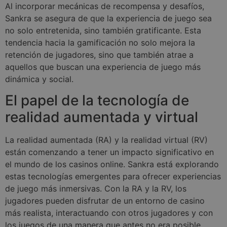
Al incorporar mecánicas de recompensa y desafíos,
Sankra se asegura de que la experiencia de juego sea
no solo entretenida, sino también gratificante. Esta
tendencia hacia la gamificación no solo mejora la
retención de jugadores, sino que también atrae a
aquellos que buscan una experiencia de juego más
dinámica y social.
El papel de la tecnología de
realidad aumentada y virtual
La realidad aumentada (RA) y la realidad virtual (RV)
están comenzando a tener un impacto significativo en
el mundo de los casinos online. Sankra está explorando
estas tecnologías emergentes para ofrecer experiencias
de juego más inmersivas. Con la RA y la RV, los
jugadores pueden disfrutar de un entorno de casino
más realista, interactuando con otros jugadores y con
los juegos de una manera que antes no era posible.