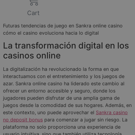
Cart
Futuras tendencias de juego en Sankra online casino
cómo el casino evoluciona hacia lo digital
La transformación digital en los
casinos online
La digitalización ha revolucionado la forma en que
interactuamos con el entretenimiento y los juegos de
azar. Sankra online casino ha liderado este cambio al
ofrecer un entorno accesible y seguro, donde los
jugadores pueden disfrutar de una amplia gama de
juegos desde la comodidad de sus hogares. Además, en
este contexto, uno puede aprovechar el
Sankra casino
no deposit bonus
para comenzar a jugar sin riesgo. La
plataforma no solo proporciona una experiencia de
usuario intuitiva, sino que también utiliza tecnología