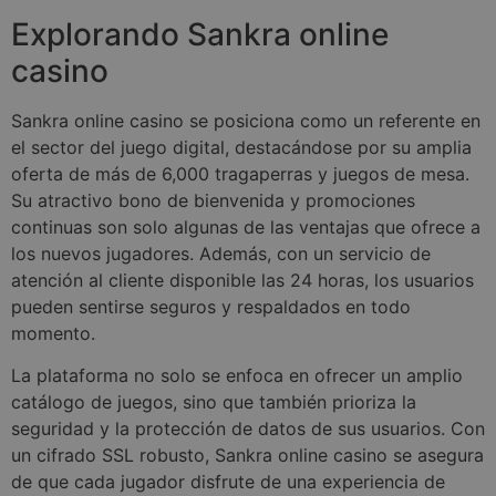
Explorando Sankra online
casino
Sankra online casino se posiciona como un referente en
el sector del juego digital, destacándose por su amplia
oferta de más de 6,000 tragaperras y juegos de mesa.
Su atractivo bono de bienvenida y promociones
continuas son solo algunas de las ventajas que ofrece a
los nuevos jugadores. Además, con un servicio de
atención al cliente disponible las 24 horas, los usuarios
pueden sentirse seguros y respaldados en todo
momento.
La plataforma no solo se enfoca en ofrecer un amplio
catálogo de juegos, sino que también prioriza la
seguridad y la protección de datos de sus usuarios. Con
un cifrado SSL robusto, Sankra online casino se asegura
de que cada jugador disfrute de una experiencia de