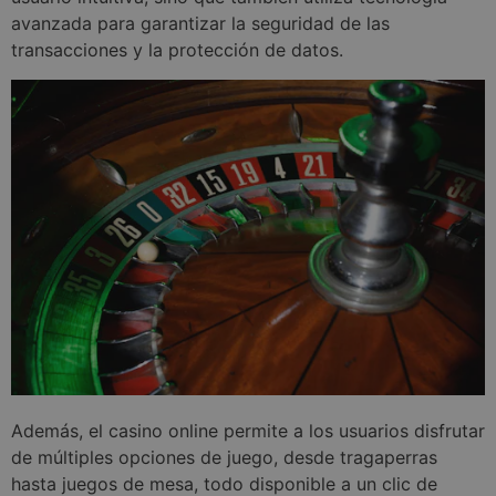
avanzada para garantizar la seguridad de las
transacciones y la protección de datos.
Además, el casino online permite a los usuarios disfrutar
de múltiples opciones de juego, desde tragaperras
hasta juegos de mesa, todo disponible a un clic de