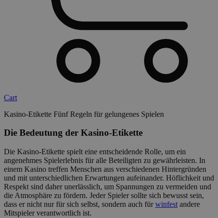
Cart
Kasino-Etikette Fünf Regeln für gelungenes Spielen
Die Bedeutung der Kasino-Etikette
Die Kasino-Etikette spielt eine entscheidende Rolle, um ein
angenehmes Spielerlebnis für alle Beteiligten zu gewährleisten. In
einem Kasino treffen Menschen aus verschiedenen Hintergründen
und mit unterschiedlichen Erwartungen aufeinander. Höflichkeit und
Respekt sind daher unerlässlich, um Spannungen zu vermeiden und
die Atmosphäre zu fördern. Jeder Spieler sollte sich bewusst sein,
dass er nicht nur für sich selbst, sondern auch für
winfest
andere
Mitspieler verantwortlich ist.