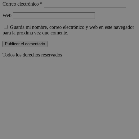
Correo electrónico
*
Web
Guarda mi nombre, correo electrónico y web en este navegador
para la próxima vez que comente.
Todos los derechos reservados