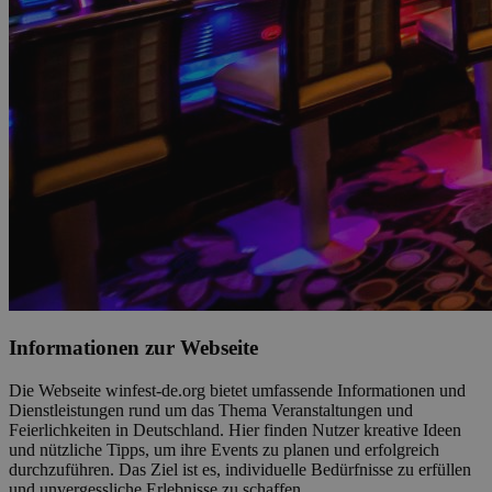
Informationen zur Webseite
Die Webseite winfest-de.org bietet umfassende Informationen und
Dienstleistungen rund um das Thema Veranstaltungen und
Feierlichkeiten in Deutschland. Hier finden Nutzer kreative Ideen
und nützliche Tipps, um ihre Events zu planen und erfolgreich
durchzuführen. Das Ziel ist es, individuelle Bedürfnisse zu erfüllen
und unvergessliche Erlebnisse zu schaffen.