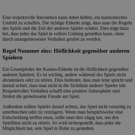
Eine respektvolle Interaktion kann dabei helfen, ein harmonisches
Umfeld zu schaffen. Die richtige Etikette zeigt, dass man die Regeln
des Spiels und die Zeit der anderen Spieler schätzt. Dies trägt dazu
bei, dass jeder das Spiel in vollem Umfang genießen kann, ohne
durch unangemessenes Verhalten gestört zu werden.
Regel Nummer eins: Höflichkeit gegenüber anderen
Spielern
Ein Grundpfeiler der Kasino-Etikette ist die Höflichkeit gegenüber
anderen Spielern. Es ist wichtig, andere während des Spiels nicht
abzulenken oder zu stören. Dies bedeutet, dass man leise spricht und
darauf achtet, dass man nicht in die Sichtlinie anderer Spieler tritt.
Respektvolles Verhalten schafft eine positive Atmosphäre und
fördert die gemeinsame Freude am Spiel.
Außerdem sollten Spieler darauf achten, das Spiel nicht vorzeitig zu
unterbrechen oder zu verzögern. Wenn man beispielsweise eine
Entscheidung treffen muss, sollte man dies zügig tun, um den
Spielfluss nicht zu stören. So wird sichergestellt, dass jeder die
Möglichkeit hat, sein Spiel in Ruhe zu genießen.