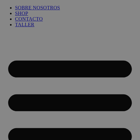
Ir
SOBRE NOSOTROS
al
SHOP
contenido
CONTACTO
TALLER