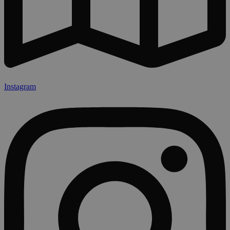
Instagram