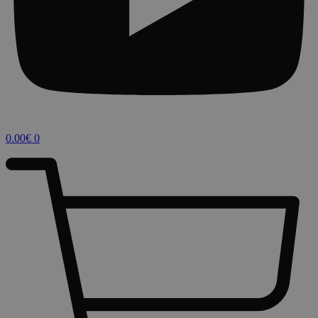
0.00
€
0