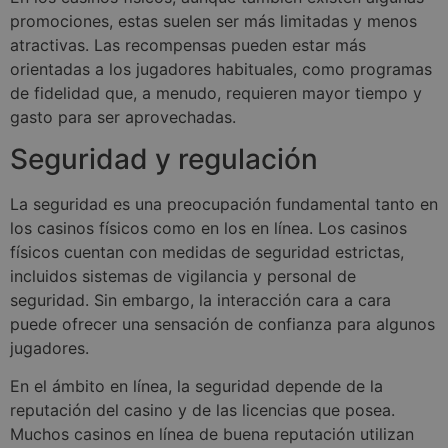
promociones, estas suelen ser más limitadas y menos
atractivas. Las recompensas pueden estar más
orientadas a los jugadores habituales, como programas
de fidelidad que, a menudo, requieren mayor tiempo y
gasto para ser aprovechadas.
Seguridad y regulación
La seguridad es una preocupación fundamental tanto en
los casinos físicos como en los en línea. Los casinos
físicos cuentan con medidas de seguridad estrictas,
incluidos sistemas de vigilancia y personal de
seguridad. Sin embargo, la interacción cara a cara
puede ofrecer una sensación de confianza para algunos
jugadores.
En el ámbito en línea, la seguridad depende de la
reputación del casino y de las licencias que posea.
Muchos casinos en línea de buena reputación utilizan