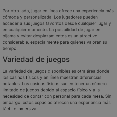
Por otro lado, jugar en línea ofrece una experiencia más
cómoda y personalizada. Los jugadores pueden
acceder a sus juegos favoritos desde cualquier lugar y
en cualquier momento. La posibilidad de jugar en
pijama y evitar desplazamientos es un atractivo
considerable, especialmente para quienes valoran su
tiempo.
Variedad de juegos
La variedad de juegos disponibles es otra área donde
los casinos físicos y en línea muestran diferencias
notables. Los casinos físicos suelen tener un número
limitado de juegos debido al espacio físico y a la
necesidad de contar con personal para cada mesa. Sin
embargo, estos espacios ofrecen una experiencia más
táctil e inmersiva.