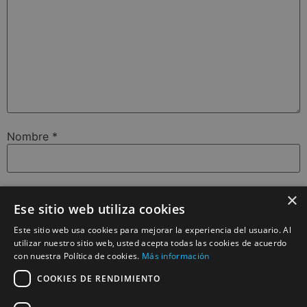
Nombre
*
Correo electrónico
*
×
Ese sitio web utiliza cookies
Este sitio web usa cookies para mejorar la experiencia del usuario. Al
utilizar nuestro sitio web, usted acepta todas las cookies de acuerdo
Web
con nuestra Política de cookies.
Más información
COOKIES DE RENDIMIENTO