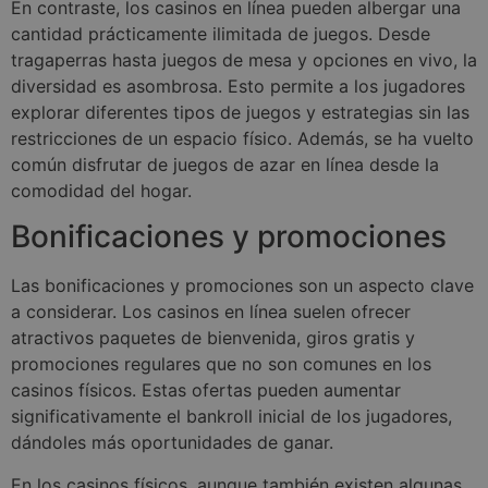
En contraste, los casinos en línea pueden albergar una
cantidad prácticamente ilimitada de juegos. Desde
tragaperras hasta juegos de mesa y opciones en vivo, la
diversidad es asombrosa. Esto permite a los jugadores
explorar diferentes tipos de juegos y estrategias sin las
restricciones de un espacio físico. Además, se ha vuelto
común disfrutar de juegos de azar en línea desde la
comodidad del hogar.
Bonificaciones y promociones
Las bonificaciones y promociones son un aspecto clave
a considerar. Los casinos en línea suelen ofrecer
atractivos paquetes de bienvenida, giros gratis y
promociones regulares que no son comunes en los
casinos físicos. Estas ofertas pueden aumentar
significativamente el bankroll inicial de los jugadores,
dándoles más oportunidades de ganar.
En los casinos físicos, aunque también existen algunas