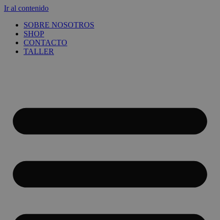
Ir al contenido
SOBRE NOSOTROS
SHOP
CONTACTO
TALLER