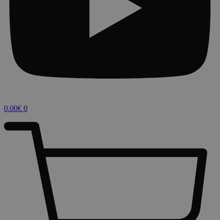
0.00
€
0