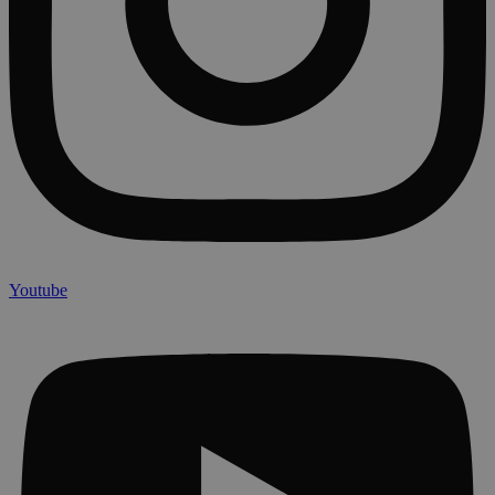
Youtube