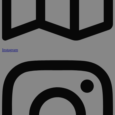
Instagram