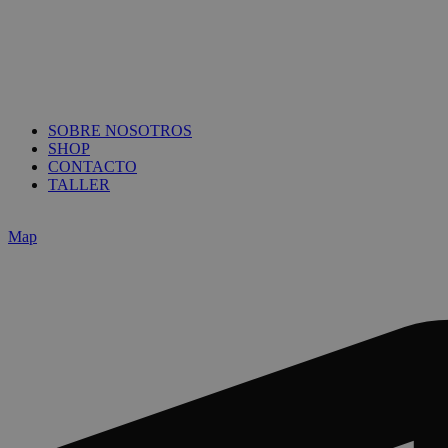
SOBRE NOSOTROS
SHOP
CONTACTO
TALLER
Map