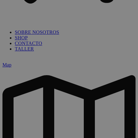
SOBRE NOSOTROS
SHOP
CONTACTO
TALLER
Map