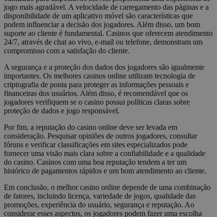
jogo mais agradável. A velocidade de carregamento das páginas e a
disponibilidade de um aplicativo móvel são características que
podem influenciar a decisão dos jogadores. Além disso, um bom
suporte ao cliente é fundamental. Casinos que oferecem atendimento
24/7, através de chat ao vivo, e-mail ou telefone, demonstram um
compromisso com a satisfação do cliente.
A segurança e a proteção dos dados dos jogadores são igualmente
importantes. Os melhores casinos online utilizam tecnologia de
criptografia de ponta para proteger as informações pessoais e
financeiras dos usuários. Além disso, é recomendável que os
jogadores verifiquem se o casino possui políticas claras sobre
proteção de dados e jogo responsável.
Por fim, a reputação do casino online deve ser levada em
consideração. Pesquisar opiniões de outros jogadores, consultar
fóruns e verificar classificações em sites especializados pode
fornecer uma visão mais clara sobre a confiabilidade e a qualidade
do casino. Casinos com uma boa reputação tendem a ter um
histórico de pagamentos rápidos e um bom atendimento ao cliente.
Em conclusão, o melhor casino online depende de uma combinação
de fatores, incluindo licença, variedade de jogos, qualidade das
promoções, experiência do usuário, segurança e reputação. Ao
considerar esses aspectos, os jogadores podem fazer uma escolha