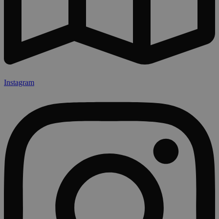
Instagram