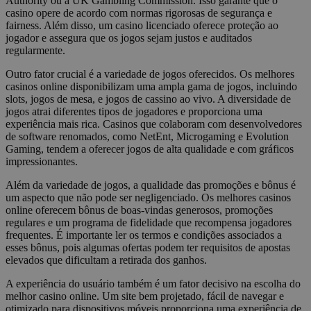
Authority ou a UK Gambling Commission. Isso garante que o
casino opere de acordo com normas rigorosas de segurança e
fairness. Além disso, um casino licenciado oferece proteção ao
jogador e assegura que os jogos sejam justos e auditados
regularmente.
Outro fator crucial é a variedade de jogos oferecidos. Os melhores
casinos online disponibilizam uma ampla gama de jogos, incluindo
slots, jogos de mesa, e jogos de cassino ao vivo. A diversidade de
jogos atrai diferentes tipos de jogadores e proporciona uma
experiência mais rica. Casinos que colaboram com desenvolvedores
de software renomados, como NetEnt, Microgaming e Evolution
Gaming, tendem a oferecer jogos de alta qualidade e com gráficos
impressionantes.
Além da variedade de jogos, a qualidade das promoções e bônus é
um aspecto que não pode ser negligenciado. Os melhores casinos
online oferecem bônus de boas-vindas generosos, promoções
regulares e um programa de fidelidade que recompensa jogadores
frequentes. É importante ler os termos e condições associados a
esses bônus, pois algumas ofertas podem ter requisitos de apostas
elevados que dificultam a retirada dos ganhos.
A experiência do usuário também é um fator decisivo na escolha do
melhor casino online. Um site bem projetado, fácil de navegar e
otimizado para dispositivos móveis proporciona uma experiência de