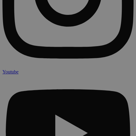
Youtube