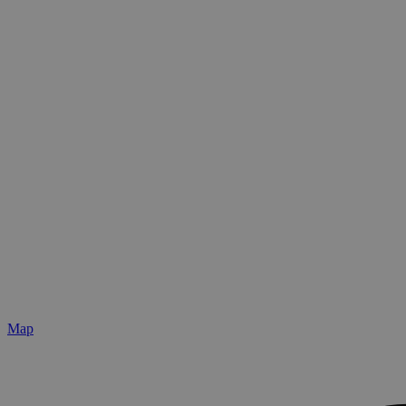
Ir
al
contenido
Map