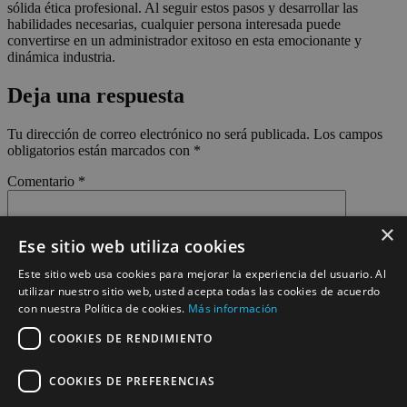
sólida ética profesional. Al seguir estos pasos y desarrollar las
habilidades necesarias, cualquier persona interesada puede
convertirse en un administrador exitoso en esta emocionante y
dinámica industria.
Deja una respuesta
Tu dirección de correo electrónico no será publicada.
Los campos
obligatorios están marcados con
*
Comentario
*
×
Ese sitio web utiliza cookies
Este sitio web usa cookies para mejorar la experiencia del usuario. Al
utilizar nuestro sitio web, usted acepta todas las cookies de acuerdo
con nuestra Política de cookies.
Más información
Nombre
*
COOKIES DE RENDIMIENTO
Correo electrónico
*
COOKIES DE PREFERENCIAS
Web