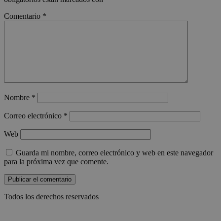
Comentario
*
Nombre
*
Correo electrónico
*
Web
Guarda mi nombre, correo electrónico y web en este navegador
para la próxima vez que comente.
Todos los derechos reservados