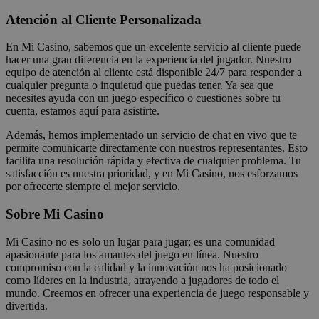
Atención al Cliente Personalizada
En Mi Casino, sabemos que un excelente servicio al cliente puede
hacer una gran diferencia en la experiencia del jugador. Nuestro
equipo de atención al cliente está disponible 24/7 para responder a
cualquier pregunta o inquietud que puedas tener. Ya sea que
necesites ayuda con un juego específico o cuestiones sobre tu
cuenta, estamos aquí para asistirte.
Además, hemos implementado un servicio de chat en vivo que te
permite comunicarte directamente con nuestros representantes. Esto
facilita una resolución rápida y efectiva de cualquier problema. Tu
satisfacción es nuestra prioridad, y en Mi Casino, nos esforzamos
por ofrecerte siempre el mejor servicio.
Sobre Mi Casino
Mi Casino no es solo un lugar para jugar; es una comunidad
apasionante para los amantes del juego en línea. Nuestro
compromiso con la calidad y la innovación nos ha posicionado
como líderes en la industria, atrayendo a jugadores de todo el
mundo. Creemos en ofrecer una experiencia de juego responsable y
divertida.