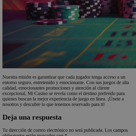
Nuestra misión es garantizar que cada jugador tenga acceso a un
entorno seguro, entretenido y emocionante. Con sus juegos de alta
calidad, emocionantes promociones y atención al cliente
excepcional, Mi Casino se revela como el destino preferido para
quienes buscan la mejor experiencia de juego en línea. ¡Únete a
nosotros y descubre lo que tenemos reservado para ti!
Deja una respuesta
Tu dirección de correo electrónico no será publicada.
Los campos
obligatorios están marcados con
*