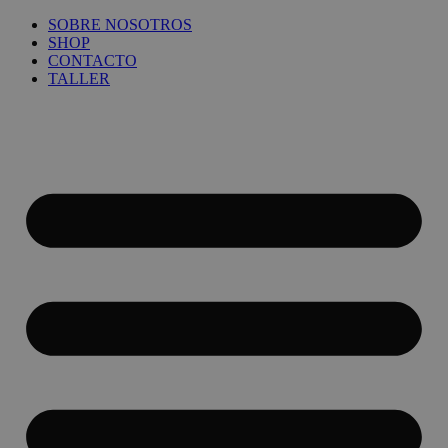
Ir
SOBRE NOSOTROS
al
SHOP
contenido
CONTACTO
TALLER