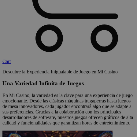
Cart
Descubre la Experiencia Inigualable de Juego en Mi Casino
Una Variedad Infinita de Juegos
En Mi Casino, la variedad es la clave para una experiencia de juego
emocionante. Desde las clásicas máquinas tragaperras hasta juegos
de mesa innovadores, cada jugador encontrará algo que se adapte a
sus preferencias. Gracias a la colaboración con los principales
desarrolladores de software, nuestros juegos ofrecen gráficos de alta
calidad y funcionalidades que garantizan horas de entretenimiento.