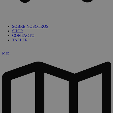
SOBRE NOSOTROS
SHOP
CONTACTO
TALLER
Map