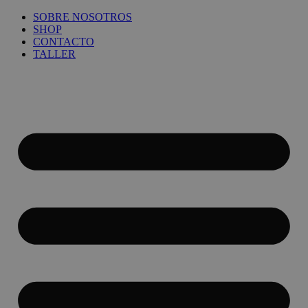
Ir
SOBRE NOSOTROS
al
SHOP
contenido
CONTACTO
TALLER