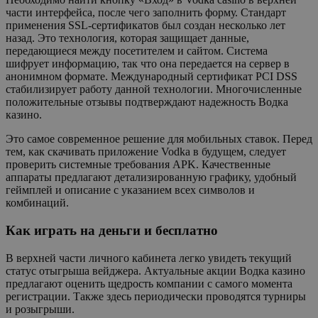
части интерфейса, после чего заполнить форму. Стандарт
применения SSL-сертификатов был создан несколько лет
назад. Это технология, которая защищает данные,
передающиеся между посетителем и сайтом. Система
шифрует информацию, так что она передается на сервер в
анонимном формате. Международный сертификат PCI DSS
стабилизирует работу данной технологии. Многочисленные
положительные отзывы подтверждают надежность Водка
казино.
Это самое современное решение для мобильных ставок. Перед
тем, как скачивать приложение Vodka в будущем, следует
проверить системные требования APK. Качественные
аппараты предлагают детализированную графику, удобный
геймплей и описание с указанием всех символов и
комбинаций.
Как играть на деньги и бесплатно
В верхней части личного кабинета легко увидеть текущий
статус отыгрыша вейджера. Актуальные акции Водка казино
предлагают оценить щедрость компании с самого момента
регистрации. Также здесь периодически проводятся турниры
и розыгрыши.