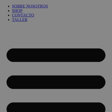
Ir
SOBRE NOSOTROS
al
SHOP
contenido
CONTACTO
TALLER