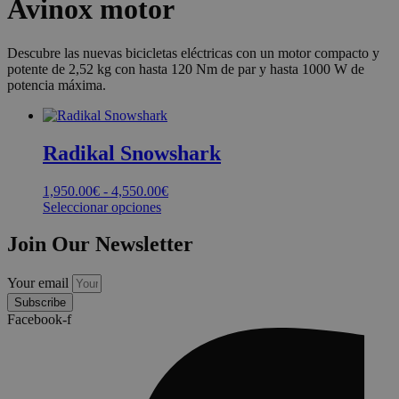
Avinox motor
Descubre las nuevas bicicletas eléctricas con un motor compacto y
potente de 2,52 kg con hasta 120 Nm de par y hasta 1000 W de
potencia máxima.
Radikal Snowshark
Rango
1,950.00
€
-
4,550.00
€
de
Seleccionar opciones
Este
precios:
producto
desde
Join Our Newsletter
tiene
1,950.00€
múltiples
hasta
Your email
variantes.
4,550.00€
Las
Subscribe
opciones
Facebook-f
se
pueden
elegir
en
la