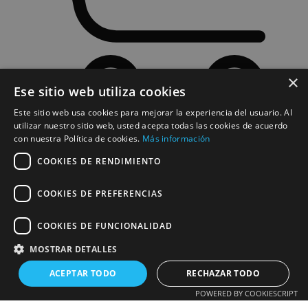
×
Ese sitio web utiliza cookies
Este sitio web usa cookies para mejorar la experiencia del usuario. Al
utilizar nuestro sitio web, usted acepta todas las cookies de acuerdo
Cart
con nuestra Política de cookies.
Más información
COOKIES DE RENDIMIENTO
Entdecke das exklusive Royalstiger
Casino in Deutschland und genieße
COOKIES DE PREFERENCIAS
großartige
COOKIES DE FUNCIONALIDAD
royalstiger in Germany. Mit der Vielzahl an Online-Casinos auf dem
deutschen Markt kann es schwierig sein, das Richtige zu finden.
MOSTRAR DETALLES
Doch warum sind so viele deutsche Spieler auf Royalstiger Casino
zurückgekommen?
ACEPTAR TODO
RECHAZAR TODO
Todos los derechos reservados
POWERED BY COOKIESCRIPT