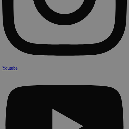
Youtube