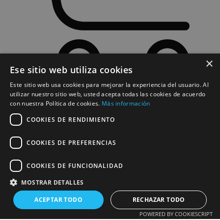
×
Ese sitio web utiliza cookies
Este sitio web usa cookies para mejorar la experiencia del usuario. Al
utilizar nuestro sitio web, usted acepta todas las cookies de acuerdo
Cart
con nuestra Política de cookies.
Más información
Bagong PAGCOR Online Casino Claim
COOKIES DE RENDIMIENTO
Free 100
COOKIES DE PREFERENCIAS
Bagong PAGCOR Online Casino: Claim Free 100 Sa mga
magaganda, mararangyang VIP Room na nag-aalok ng mga
COOKIES DE FUNCIONALIDAD
nangungunang gourmet dish, inumin, at serbisyo, nire-redefine
namin ang karanasan sa casino para sa pinakamataas sa mga high-
MOSTRAR DETALLES
rollers. Bukod pa rito, isinasama ng GCash ang mga pagkakataon sa
pamumuhunan sa loob ng platform nito, na umaakit sa mga […]
ACEPTAR TODO
RECHAZAR TODO
Todos los derechos reservados
POWERED BY COOKIESCRIPT