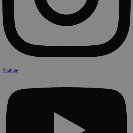
Youtube