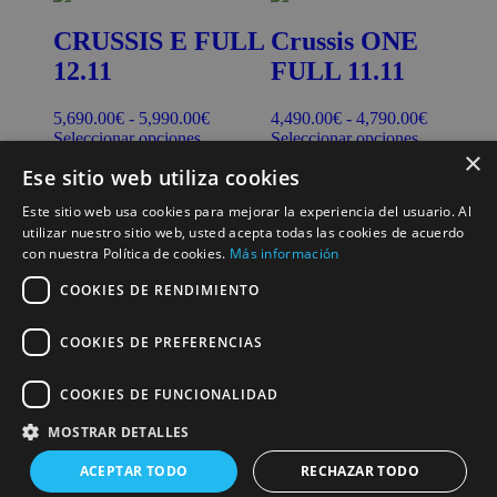
CRUSSIS E FULL
Crussis ONE
12.11
FULL 11.11
5,690.00
€
-
5,990.00
€
4,490.00
€
-
4,790.00
€
Seleccionar opciones
Seleccionar opciones
×
Ese sitio web utiliza cookies
Join Our Newsletter
Este sitio web usa cookies para mejorar la experiencia del usuario. Al
utilizar nuestro sitio web, usted acepta todas las cookies de acuerdo
con nuestra Política de cookies.
Más información
COOKIES DE RENDIMIENTO
Subscribe
COOKIES DE PREFERENCIAS
COOKIES DE FUNCIONALIDAD
MOSTRAR DETALLES
Todos los derechos reservados
ACEPTAR TODO
RECHAZAR TODO