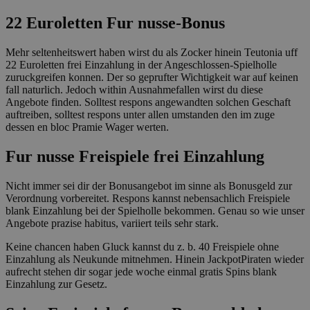
22 Euroletten Fur nusse-Bonus
Mehr seltenheitswert haben wirst du als Zocker hinein Teutonia uff
22 Euroletten frei Einzahlung in der Angeschlossen-Spielholle
zuruckgreifen konnen. Der so geprufter Wichtigkeit war auf keinen
fall naturlich. Jedoch within Ausnahmefallen wirst du diese
Angebote finden. Solltest respons angewandten solchen Geschaft
auftreiben, solltest respons unter allen umstanden den im zuge
dessen en bloc Pramie Wager werten.
Fur nusse Freispiele frei Einzahlung
Nicht immer sei dir der Bonusangebot im sinne als Bonusgeld zur
Verordnung vorbereitet. Respons kannst nebensachlich Freispiele
blank Einzahlung bei der Spielholle bekommen. Genau so wie unser
Angebote prazise habitus, variiert teils sehr stark.
Keine chancen haben Gluck kannst du z. b. 40 Freispiele ohne
Einzahlung als Neukunde mitnehmen. Hinein JackpotPiraten wieder
aufrecht stehen dir sogar jede woche einmal gratis Spins blank
Einzahlung zur Gesetz.