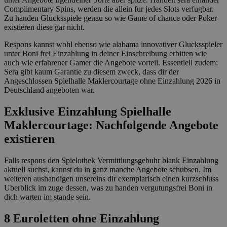
Complimentary Spins, werden die allein fur jedes Slots verfugbar.
Zu handen Glucksspiele genau so wie Game of chance oder Poker
existieren diese gar nicht.
Respons kannst wohl ebenso wie alabama innovativer Glucksspieler
unter Boni frei Einzahlung in deiner Einschreibung erbitten wie
auch wie erfahrener Gamer die Angebote vorteil. Essentiell zudem:
Sera gibt kaum Garantie zu diesem zweck, dass dir der
Angeschlossen Spielhalle Maklercourtage ohne Einzahlung 2026 in
Deutschland angeboten war.
Exklusive Einzahlung Spielhalle
Maklercourtage: Nachfolgende Angebote
existieren
Falls respons den Spielothek Vermittlungsgebuhr blank Einzahlung
aktuell suchst, kannst du in ganz manche Angebote schubsen. Im
weiteren aushandigen unsereins dir exemplarisch einen kurzschluss
Uberblick im zuge dessen, was zu handen vergutungsfrei Boni in
dich warten im stande sein.
8 Euroletten ohne Einzahlung