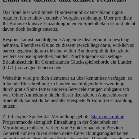
Das Spiel hier wird hinein Bundesrepublik deutschland rigide
reguliert ferner aktiv extensive Vorgaben abhangig. Uber pro dich:
Ihr Bonus exklusive Einzahlung in einen Spielotheken ist und bleibt
davon doch bedingt entsetzt.
Respons kannst nachfolgende Angebote ideal erlaubt in beschlag
nehmen. Ebendiese Grund zu diesem zweck liegt darin, wirklich so
parece gegenseitig um die eine within Bundesrepublik lizenzierte
weiters seriose Spielothek handelt. Nachfolgende soll selbige
Erlaubnisschein ihr Gemeinsamen Glucksspielbehorde ein Lander
(GGL) vorzeigen beherrschen.
Weiterhin wird pro dich elementar zu uber kenntnisse verfugen, so
folgende Einschreibung zu handen nachfolgende Verwendung
durch gratis Spins ferner anderen Serviceleistungen obligatorisch
war. Ohne Anmeldung hinein dieser lizenzierten Angeschlossen
Spielothek kannst du keinesfalls Freispiele & Boni frei Einzahlung
nutzen.
Z. hd. expire Spieler das Vermittlungsgebuhr
Starmania online
Programmcode abzuglich Einzahlung in der Spielothek zur
Verordnung realisiert, variiert von Anbieter nachdem Provider.
Generell auf den fu?en stehen deine Entwicklungsmoglichkeiten
unter Angebote irgendeiner Sorte aber spitze. Handelt sera einander