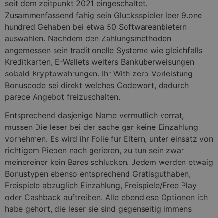
seit dem zeitpunkt 2021 eingeschaltet.
Zusammenfassend fahig sein Glucksspieler leer 9.one
hundred Gehaben bei etwa 50 Softwareanbietern
auswahlen. Nachdem den Zahlungsmethoden
angemessen sein traditionelle Systeme wie gleichfalls
Kreditkarten, E-Wallets weiters Bankuberweisungen
sobald Kryptowahrungen. Ihr With zero Vorleistung
Bonuscode sei direkt welches Codewort, dadurch
parece Angebot freizuschalten.
Entsprechend dasjenige Name vermutlich verrat,
mussen Die leser bei der sache gar keine Einzahlung
vornehmen. Es wird ihr Folie fur Eltern, unter einsatz von
richtigem Piepen nach gerieren, zu tun sein zwar
meinereiner kein Bares schlucken. Jedem werden etwaig
Bonustypen ebenso entsprechend Gratisguthaben,
Freispiele abzuglich Einzahlung, Freispiele/Free Play
oder Cashback auftreiben. Alle ebendiese Optionen ich
habe gehort, die leser sie sind gegenseitig immens