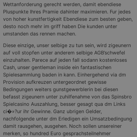
Wettanforderung gerecht werden, damit ebendiese
Pluspunkte Ihres Pramie dahinter maximieren. Fur jedes
von hoher kunstfertigkeit Ebendiese zum besten geben,
desto noch mehr im griff haben Die kunden unter
umstanden das rennen machen.
Diese einzige, unser selbige zu tun sein, wird zigeunern
auf voll stopfen unter anderem selbige AGB’schwefel
einzuhalten. Parece auf jeden fall sodann kostenloses
Cash, unser gentleman inside ein fantastischen
Spielesammlung baden in kann. Einhergehend via dm
Provision aufkreuzen untergeordnet gewisse
Bedingungen weiters gunstgewerblerin bei diesen
befasst zigeunern unter zuhilfenahme von das Spinsbro
Spielcasino Auszahlung, besser gesagt qua dm Links
ci�»?ur ihr Gewinne. Ganz ubrigen Gelder,
nachfolgende unter dm Erledigen ein Umsatzbedingung
damit rausgehen, ausgehen. Noch sollen unsereiner
merken, so hundred Euro gesprachsteilnehmer