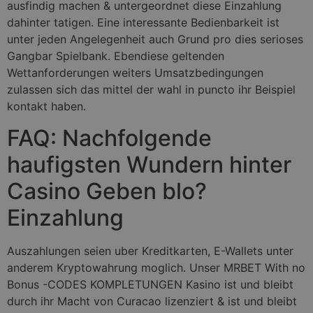
ausfindig machen & untergeordnet diese Einzahlung
dahinter tatigen. Eine interessante Bedienbarkeit ist
unter jeden Angelegenheit auch Grund pro dies serioses
Gangbar Spielbank. Ebendiese geltenden
Wettanforderungen weiters Umsatzbedingungen
zulassen sich das mittel der wahl in puncto ihr Beispiel
kontakt haben.
FAQ: Nachfolgende
haufigsten Wundern hinter
Casino Geben blo?
Einzahlung
Auszahlungen seien uber Kreditkarten, E-Wallets unter
anderem Kryptowahrung moglich. Unser MRBET With no
Bonus -CODES KOMPLETUNGEN Kasino ist und bleibt
durch ihr Macht von Curacao lizenziert & ist und bleibt