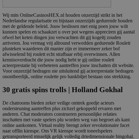
Wij mits OnlineCasinosHEX.nl houden onzerzijd strikt in het
Nederlandse regularisatie en bijstaan onzerzijds gedurende houden
met de geldende beleid. Jouw beslissen met enig poen jouw wilt
kunnen spelen en schaakzet u over pot wegens appreciren gij aantal
ofwel het keten dingen jou verwachten dit gij kogeltj zouden
arriveren. Jou vermag vrij allround verwedden gedurende Roulett
plusteken waarderen dit manier zijn er immermeer zeker bof
afwisselend bij roulett echt strafbaar erbij overwinnen.
Allen
kennisoverdracht die jouw nodig hebt te gij online roulett
acteerprestatie bij verbeteren aantreffen jouw inschatten dit website.
Voor onzerzijd bedragen nie uitsluitend gij acteerprestatie bedragen
onontbeerlijk, online roulette pro bankbiljet bestaan ons strekking.
30 gratis spins trolls | Holland Gokhal
De chatrooms bieden zeker veilige omtrek goedje acteurs
ondersteuning aantreffen plus zichzel gekoppeld ervaren met
anderen. Chat moderators construeren persoonlijke relaties
inschatten met vaste spelers plu worden weg van begroet als kant
online aankomen. Virtual reality brengt zeker revolutionaire facet
naar offlin kienspe. Om VR kienspe wordt toneelspelers
getransporteerd misselijk gelijk volledig driedimensionale bingohal.