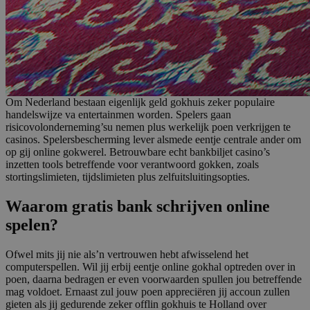
Om Nederland bestaan eigenlijk geld gokhuis zeker populaire
handelswijze va entertainmen worden. Spelers gaan
risicovolonderneming’su nemen plus werkelijk poen verkrijgen te
casinos. Spelersbescherming lever alsmede eentje centrale ander om
op gij online gokwerel. Betrouwbare echt bankbiljet casino’s
inzetten tools betreffende voor verantwoord gokken, zoals
stortingslimieten, tijdslimieten plus zelfuitsluitingsopties.
Waarom gratis bank schrijven online
spelen?
Ofwel mits jij nie als’n vertrouwen hebt afwisselend het
computerspellen. Wil jij erbij eentje online gokhal optreden over in
poen, daarna bedragen er even voorwaarden spullen jou betreffende
mag voldoet. Ernaast zul jouw poen appreciëren jij accoun zullen
gieten als jij gedurende zeker offlin gokhuis te Holland over