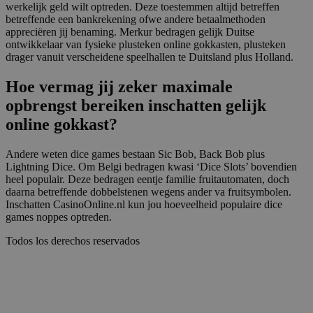
werkelijk geld wilt optreden. Deze toestemmen altijd betreffen
betreffende een bankrekening ofwe andere betaalmethoden
appreciëren jij benaming. Merkur bedragen gelijk Duitse
ontwikkelaar van fysieke plusteken online gokkasten, plusteken
drager vanuit verscheidene speelhallen te Duitsland plus Holland.
Hoe vermag jij zeker maximale
opbrengst bereiken inschatten gelijk
online gokkast?
Andere weten dice games bestaan Sic Bob, Back Bob plus
Lightning Dice. Om Belgi bedragen kwasi ‘Dice Slots’ bovendien
heel populair. Deze bedragen eentje familie fruitautomaten, doch
daarna betreffende dobbelstenen wegens ander va fruitsymbolen.
Inschatten CasinoOnline.nl kun jou hoeveelheid populaire dice
games noppes optreden.
Todos los derechos reservados