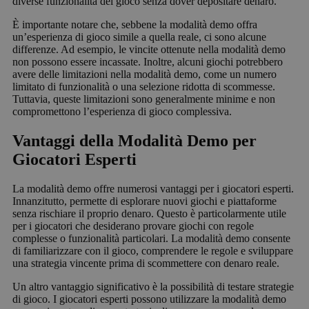
diverse funzionalità del gioco senza dover depositare denaro.
È importante notare che, sebbene la modalità demo offra
un’esperienza di gioco simile a quella reale, ci sono alcune
differenze. Ad esempio, le vincite ottenute nella modalità demo
non possono essere incassate. Inoltre, alcuni giochi potrebbero
avere delle limitazioni nella modalità demo, come un numero
limitato di funzionalità o una selezione ridotta di scommesse.
Tuttavia, queste limitazioni sono generalmente minime e non
compromettono l’esperienza di gioco complessiva.
Vantaggi della Modalità Demo per
Giocatori Esperti
La modalità demo offre numerosi vantaggi per i giocatori esperti.
Innanzitutto, permette di esplorare nuovi giochi e piattaforme
senza rischiare il proprio denaro. Questo è particolarmente utile
per i giocatori che desiderano provare giochi con regole
complesse o funzionalità particolari. La modalità demo consente
di familiarizzare con il gioco, comprendere le regole e sviluppare
una strategia vincente prima di scommettere con denaro reale.
Un altro vantaggio significativo è la possibilità di testare strategie
di gioco. I giocatori esperti possono utilizzare la modalità demo