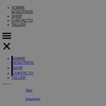
Ir
SOBRE
al
NOSOTROS
contenido
SHOP
CONTACTO
TALLER
SOBRE
NOSOTROS
SHOP
CONTACTO
TALLER
Map
Instagram