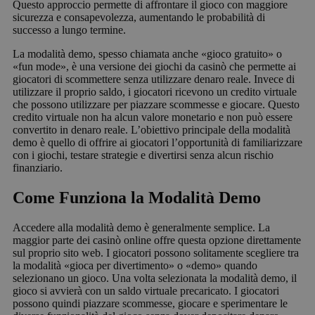
Questo approccio permette di affrontare il gioco con maggiore
sicurezza e consapevolezza, aumentando le probabilità di
successo a lungo termine.
La modalità demo, spesso chiamata anche «gioco gratuito» o
«fun mode», è una versione dei giochi da casinò che permette ai
giocatori di scommettere senza utilizzare denaro reale. Invece di
utilizzare il proprio saldo, i giocatori ricevono un credito virtuale
che possono utilizzare per piazzare scommesse e giocare. Questo
credito virtuale non ha alcun valore monetario e non può essere
convertito in denaro reale. L’obiettivo principale della modalità
demo è quello di offrire ai giocatori l’opportunità di familiarizzare
con i giochi, testare strategie e divertirsi senza alcun rischio
finanziario.
Come Funziona la Modalità Demo
Accedere alla modalità demo è generalmente semplice. La
maggior parte dei casinò online offre questa opzione direttamente
sul proprio sito web. I giocatori possono solitamente scegliere tra
la modalità «gioca per divertimento» o «demo» quando
selezionano un gioco. Una volta selezionata la modalità demo, il
gioco si avvierà con un saldo virtuale precaricato. I giocatori
possono quindi piazzare scommesse, giocare e sperimentare le