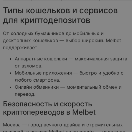
Типы кошельков и сервисов
для криптодепозитов
От холодных бумажников до мобильных и
десктопных кошельков — выбор широкий. Melbet
поддерживает:
Аппаратные кошельки — максимальная защита
от взломов.
Мобильные приложения — быстро и удобно с
любого смартфона.
Онлайн обменники — моментальный обмен и
перевод.
Безопасность и скорость
криптопереводов в Melbet
Москва — город вечного драйва и стремительных
решений, а потому Melbet не подведёт — надежное