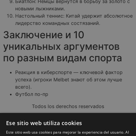
Биатлон: Немцы вернутся в борьбу за золото с
новыми лыжниками.
Настольный теннис: Китай удержит абсолютное
лидерство командных состязаний.
Заключение и 10
уникальных аргументов
по разным видам спорта
Реакция в киберспорте — ключевой фактор
успеха (игроки Melbet знают об этом лучше
всего).
Футбол по-пр
Todos los derechos reservados
Ese sitio web utiliza cookies
Este sitio web usa cookies para mejorar la experiencia del usuario. Al