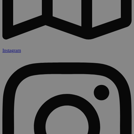
Instagram