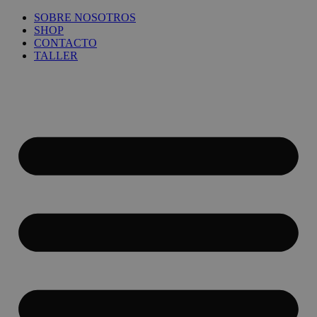
Ir
SOBRE NOSOTROS
al
SHOP
contenido
CONTACTO
TALLER