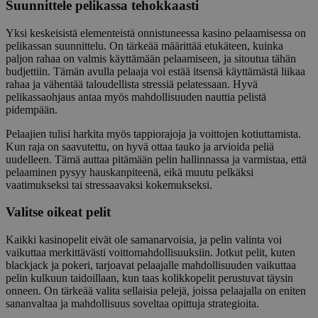
Suunnittele pelikassa tehokkaasti
Yksi keskeisistä elementeistä onnistuneessa kasino pelaamisessa on
pelikassan suunnittelu. On tärkeää määrittää etukäteen, kuinka
paljon rahaa on valmis käyttämään pelaamiseen, ja sitoutua tähän
budjettiin. Tämän avulla pelaaja voi estää itsensä käyttämästä liikaa
rahaa ja vähentää taloudellista stressiä pelatessaan. Hyvä
pelikassaohjaus antaa myös mahdollisuuden nauttia pelistä
pidempään.
Pelaajien tulisi harkita myös tappiorajoja ja voittojen kotiuttamista.
Kun raja on saavutettu, on hyvä ottaa tauko ja arvioida peliä
uudelleen. Tämä auttaa pitämään pelin hallinnassa ja varmistaa, että
pelaaminen pysyy hauskanpiteenä, eikä muutu pelkäksi
vaatimukseksi tai stressaavaksi kokemukseksi.
Valitse oikeat pelit
Kaikki kasinopelit eivät ole samanarvoisia, ja pelin valinta voi
vaikuttaa merkittävästi voittomahdollisuuksiin. Jotkut pelit, kuten
blackjack ja pokeri, tarjoavat pelaajalle mahdollisuuden vaikuttaa
pelin kulkuun taidoillaan, kun taas kolikkopelit perustuvat täysin
onneen. On tärkeää valita sellaisia pelejä, joissa pelaajalla on eniten
sananvaltaa ja mahdollisuus soveltaa opittuja strategioita.