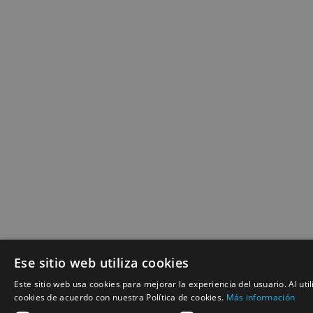
Ese sitio web utiliza cookies
Este sitio web usa cookies para mejorar la experiencia del usuario. Al util
cookies de acuerdo con nuestra Política de cookies.
Más información