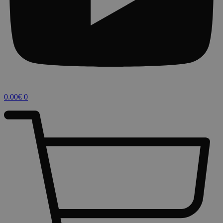
0.00
€
0