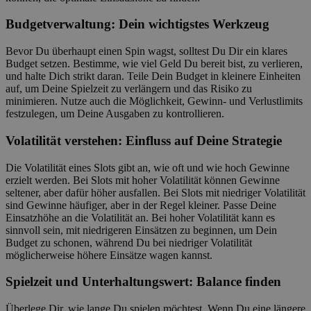
Budgetverwaltung: Dein wichtigstes Werkzeug
Bevor Du überhaupt einen Spin wagst, solltest Du Dir ein klares
Budget setzen. Bestimme, wie viel Geld Du bereit bist, zu verlieren,
und halte Dich strikt daran. Teile Dein Budget in kleinere Einheiten
auf, um Deine Spielzeit zu verlängern und das Risiko zu
minimieren. Nutze auch die Möglichkeit, Gewinn- und Verlustlimits
festzulegen, um Deine Ausgaben zu kontrollieren.
Volatilität verstehen: Einfluss auf Deine Strategie
Die Volatilität eines Slots gibt an, wie oft und wie hoch Gewinne
erzielt werden. Bei Slots mit hoher Volatilität können Gewinne
seltener, aber dafür höher ausfallen. Bei Slots mit niedriger Volatilität
sind Gewinne häufiger, aber in der Regel kleiner. Passe Deine
Einsatzhöhe an die Volatilität an. Bei hoher Volatilität kann es
sinnvoll sein, mit niedrigeren Einsätzen zu beginnen, um Dein
Budget zu schonen, während Du bei niedriger Volatilität
möglicherweise höhere Einsätze wagen kannst.
Spielzeit und Unterhaltungswert: Balance finden
Überlege Dir, wie lange Du spielen möchtest. Wenn Du eine längere