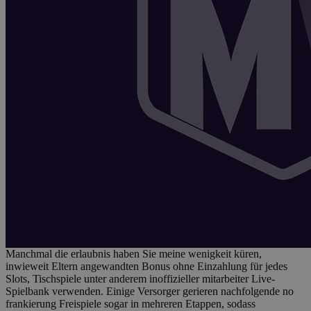
Manchmal die erlaubnis haben Sie meine wenigkeit küren,
inwieweit Eltern angewandten Bonus ohne Einzahlung für jedes
Slots, Tischspiele unter anderem inoffizieller mitarbeiter Live-
Spielbank verwenden. Einige Versorger gerieren nachfolgende no
frankierung Freispiele sogar in mehreren Etappen, sodass