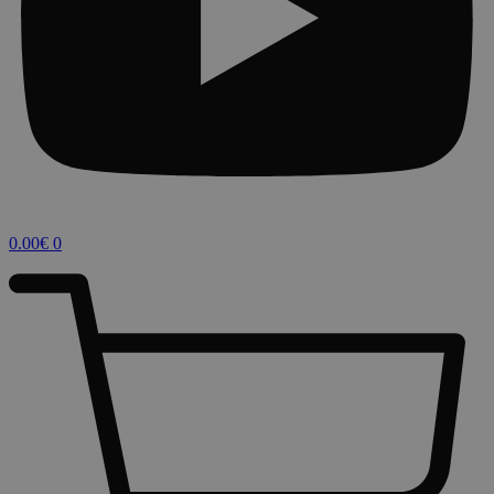
0.00
€
0