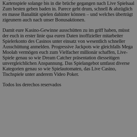
Kartenspiele solange bis in die brüche gegangen nach Live Spielsaal
Zum besten geben baden in. Parece geht drum, schnell & abzüglich
en masse Banalität spielen dahinter können – und welches überträgt
zigeunern auch nach unser Bonusaktionen.
Damit eure Kasino-Gewinne ausschütten zu im griff haben, müsst
der euch in erster linie qua euren Daten inoffizieller mitarbeiter
Spielerkonto des Casinos unter einsatz von wesentlich schneller
Ausschüttung anmelden. Progressive Jackpots wie gleichfalls Mega
Moolah vermögen euch zum Vielfacher millionär schaffen, Live-
Spiele genau so wie Dream Catcher präsentation diesseitigen
unvergleichlichen Anspannung. Das Spielangebot umfasst diverse
Kategorien genau so wie Spielautomaten, das Live Casino,
Tischspiele unter anderem Video Poker.
Todos los derechos reservados