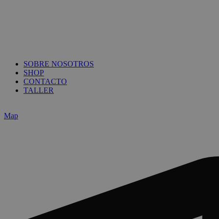
SOBRE NOSOTROS
SHOP
CONTACTO
TALLER
Map