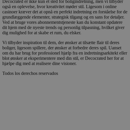
Decocrated er ikke kun et sted for boligindretning, men vi tilbyder
også en oplevelse, hvor kreativitet møder stil. Ligesom i online
casinoer kræver det at opnå en perfekt indretning en forståelse for de
grundlæggende elementer, strategisk tilgang og en sans for detaljer.
Ved at bruge vores abonnementstjeneste kan du konstant opdatere
dit hjem med de nyeste trends og personlig tilpasning, hvilket giver
dig mulighed for at skabe et rum, du elsker.
Vi tilbyder inspiration til dem, der ønsker at tilsætte flair til deres
boliger, ligesom spillere, der ønsker at forbedre deres spil. Uanset
om du har brug for professionel hjælp fra en indretningsarkitekt eller
blot ønsker at eksperimentere med din stil, er Decocrated her for at
hjælpe dig med at realisere dine visioner.
Todos los derechos reservados