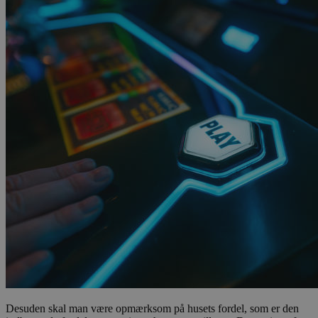
Desuden skal man være opmærksom på husets fordel, som er den