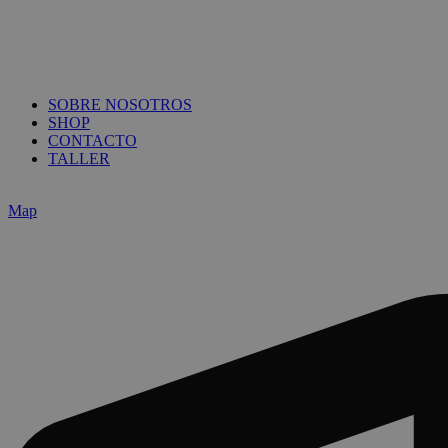
SOBRE NOSOTROS
SHOP
CONTACTO
TALLER
Map