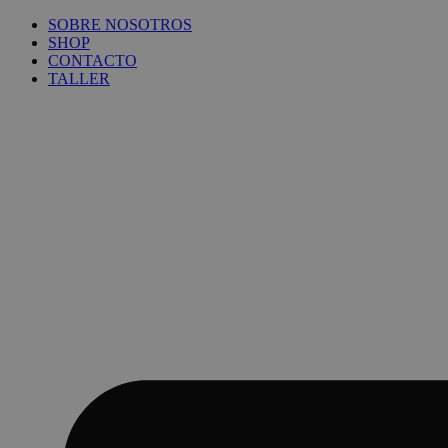
Ir
SOBRE NOSOTROS
al
SHOP
contenido
CONTACTO
TALLER