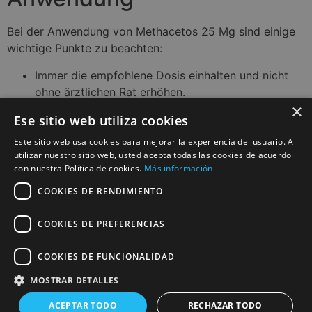
Bei der Anwendung von Methacetos 25 Mg sind einige
wichtige Punkte zu beachten:
Immer die empfohlene Dosis einhalten und nicht
ohne ärztlichen Rat erhöhen.
×
Es kann hilfreich sein, die Dosis gleichmäßig über
Ese sitio web utiliza cookies
den Tag zu verteilen, um eine konstante Wirkung
zu erzielen.
Este sitio web usa cookies para mejorar la experiencia del usuario. Al
utilizar nuestro sitio web, usted acepta todas las cookies de acuerdo
Achten Sie auf mögliche Nebenwirkungen und
con nuestra Política de cookies.
Más información
konsultieren Sie einen Arzt, wenn Sie
COOKIES DE RENDIMIENTO
ungewöhnliche Symptome feststellen.
Die richtige Dosierung von Methacetos 25 Mg kann
COOKIES DE PREFERENCIAS
erheblich zur Optimierung Ihrer sportlichen Leistung
beitragen. Eine fundierte Entscheidung über die
COOKIES DE FUNCIONALIDAD
Einnahme und Dosierung kann entscheidend für den
Erfolg sein.
MOSTRAR DETALLES
ACEPTAR TODO
RECHAZAR TODO