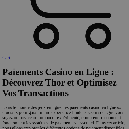
Cart
Paiements Casino en Ligne :
Découvrez Thor et Optimisez
Vos Transactions
Dans le monde des jeux en ligne, les paiements casino en ligne sont
cruciaux pour garantir une expérience fluide et sécurisée. Que vous
soyez un novice ou un joueur expérimenté, comprendre comment
fonctionnent les systèmes de paiement est essentiel. Dans cet article,
nous allons explorer les différentes options de paiement disponibles,