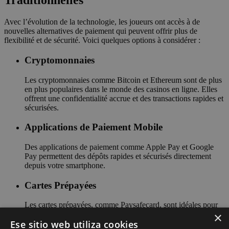
Traditionnelles
Avec l’évolution de la technologie, les joueurs ont accès à de
nouvelles alternatives de paiement qui peuvent offrir plus de
flexibilité et de sécurité. Voici quelques options à considérer :
Cryptomonnaies
Les cryptomonnaies comme Bitcoin et Ethereum sont de plus
en plus populaires dans le monde des casinos en ligne. Elles
offrent une confidentialité accrue et des transactions rapides et
sécurisées.
Applications de Paiement Mobile
Des applications de paiement comme Apple Pay et Google
Pay permettent des dépôts rapides et sécurisés directement
depuis votre smartphone.
Cartes Prépayées
Les cartes prépayées, comme Paysafecard, sont idéales pour
×
les joueurs soucieux de leur budget, car elles vous permettent
Ese sitio web utiliza cookies
de jouer sans risque de dépenses excessives.