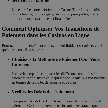
Sécurité et Fiabilité
La sécurité est une priorité pour Casino Thor. Le site utilise
des technologies de cryptage de pointe pour protéger vos
informations personnelles et financières.
Comment Optimiser Vos Transitions de
Paiement dans les Casinos en Ligne
Pour garantir une expérience de paiement fluide et sécurisée, voici
quelques conseils à suivre :
Choisissez la Méthode de Paiement Qui Vous
Convient
Prenez le temps de comparer les différentes méthodes de
paiement et choisissez celle qui répond le mieux à vos besoins
en termes de rapidité, de sécurité et de frais.
Vérifiez les Délais de Traitement
Comprenez les délais de traitement pour chaque méthode de
paiement. Certaines peuvent être instantanées, tandis que