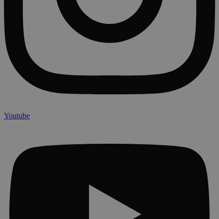
Youtube