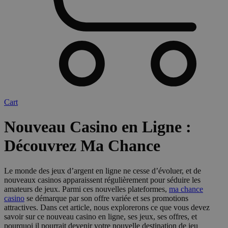
Cart
Nouveau Casino en Ligne :
Découvrez Ma Chance
Le monde des jeux d’argent en ligne ne cesse d’évoluer, et de
nouveaux casinos apparaissent régulièrement pour séduire les
amateurs de jeux. Parmi ces nouvelles plateformes,
ma chance
casino
se démarque par son offre variée et ses promotions
attractives. Dans cet article, nous explorerons ce que vous devez
savoir sur ce nouveau casino en ligne, ses jeux, ses offres, et
pourquoi il pourrait devenir votre nouvelle destination de jeu