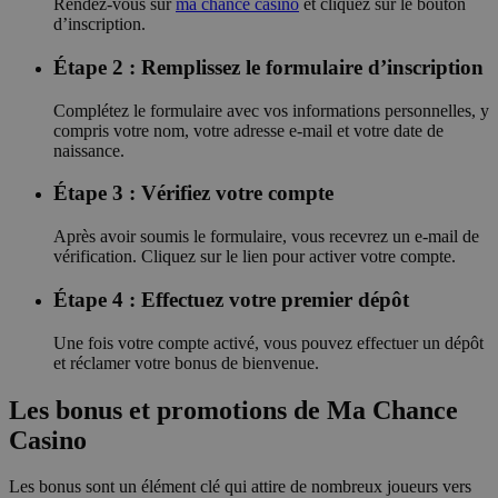
Rendez-vous sur
ma chance casino
et cliquez sur le bouton
d’inscription.
Étape 2 : Remplissez le formulaire d’inscription
Complétez le formulaire avec vos informations personnelles, y
compris votre nom, votre adresse e-mail et votre date de
naissance.
Étape 3 : Vérifiez votre compte
Après avoir soumis le formulaire, vous recevrez un e-mail de
vérification. Cliquez sur le lien pour activer votre compte.
Étape 4 : Effectuez votre premier dépôt
Une fois votre compte activé, vous pouvez effectuer un dépôt
et réclamer votre bonus de bienvenue.
Les bonus et promotions de Ma Chance
Casino
Les bonus sont un élément clé qui attire de nombreux joueurs vers