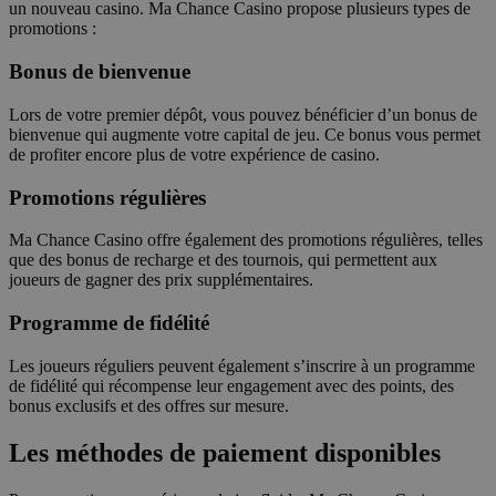
un nouveau casino. Ma Chance Casino propose plusieurs types de
promotions :
Bonus de bienvenue
Lors de votre premier dépôt, vous pouvez bénéficier d’un bonus de
bienvenue qui augmente votre capital de jeu. Ce bonus vous permet
de profiter encore plus de votre expérience de casino.
Promotions régulières
Ma Chance Casino offre également des promotions régulières, telles
que des bonus de recharge et des tournois, qui permettent aux
joueurs de gagner des prix supplémentaires.
Programme de fidélité
Les joueurs réguliers peuvent également s’inscrire à un programme
de fidélité qui récompense leur engagement avec des points, des
bonus exclusifs et des offres sur mesure.
Les méthodes de paiement disponibles