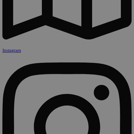
Instagram