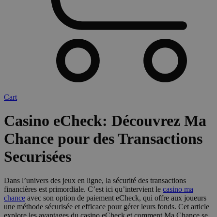
Cart
Casino eCheck: Découvrez Ma
Chance pour des Transactions
Securisées
Dans l’univers des jeux en ligne, la sécurité des transactions
financières est primordiale. C’est ici qu’intervient le
casino ma
chance
avec son option de paiement eCheck, qui offre aux joueurs
une méthode sécurisée et efficace pour gérer leurs fonds. Cet article
explore les avantages du casino eCheck et comment Ma Chance se