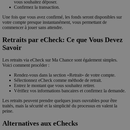
vous souhaitez déposer.
Confirmez la transaction.
Une fois que vous avez confirmé, les fonds seront disponibles sur
votre compte presque instantanément, vous permettant de
commencer à jouer sans attendre.
Retraits par eCheck: Ce que Vous Devez
Savoir
Les retraits via eCheck sur Ma Chance sont également simples.
Voici comment procéder :
Rendez-vous dans la section «Retrait» de votre compte.
Sélectionnez eCheck comme méthode de retrait.
Entrez le montant que vous souhaitez retirer.
Vérifiez vos informations bancaires et confirmez la demande.
Les retraits peuvent prendre quelques jours ouvrables pour être
traités, mais la sécurité et la simplicité du processus en valent la
peine.
Alternatives aux eChecks