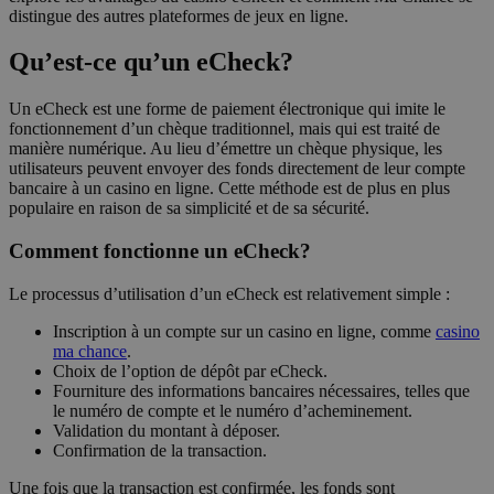
distingue des autres plateformes de jeux en ligne.
Qu’est-ce qu’un eCheck?
Un eCheck est une forme de paiement électronique qui imite le
fonctionnement d’un chèque traditionnel, mais qui est traité de
manière numérique. Au lieu d’émettre un chèque physique, les
utilisateurs peuvent envoyer des fonds directement de leur compte
bancaire à un casino en ligne. Cette méthode est de plus en plus
populaire en raison de sa simplicité et de sa sécurité.
Comment fonctionne un eCheck?
Le processus d’utilisation d’un eCheck est relativement simple :
Inscription à un compte sur un casino en ligne, comme
casino
ma chance
.
Choix de l’option de dépôt par eCheck.
Fourniture des informations bancaires nécessaires, telles que
le numéro de compte et le numéro d’acheminement.
Validation du montant à déposer.
Confirmation de la transaction.
Une fois que la transaction est confirmée, les fonds sont