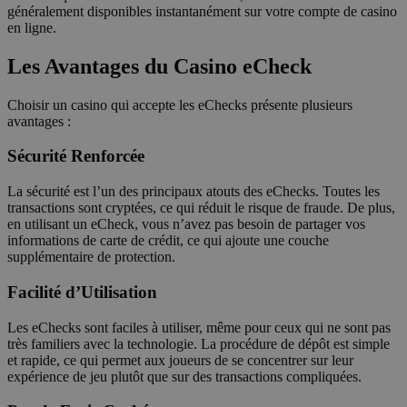
généralement disponibles instantanément sur votre compte de casino
en ligne.
Les Avantages du Casino eCheck
Choisir un casino qui accepte les eChecks présente plusieurs
avantages :
Sécurité Renforcée
La sécurité est l’un des principaux atouts des eChecks. Toutes les
transactions sont cryptées, ce qui réduit le risque de fraude. De plus,
en utilisant un eCheck, vous n’avez pas besoin de partager vos
informations de carte de crédit, ce qui ajoute une couche
supplémentaire de protection.
Facilité d’Utilisation
Les eChecks sont faciles à utiliser, même pour ceux qui ne sont pas
très familiers avec la technologie. La procédure de dépôt est simple
et rapide, ce qui permet aux joueurs de se concentrer sur leur
expérience de jeu plutôt que sur des transactions compliquées.