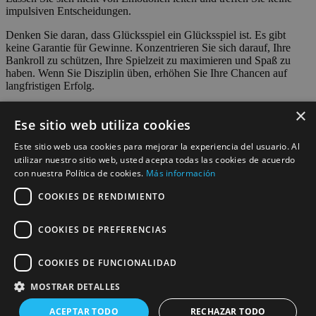
impulsiven Entscheidungen.
Denken Sie daran, dass Glücksspiel ein Glücksspiel ist. Es gibt
keine Garantie für Gewinne. Konzentrieren Sie sich darauf, Ihre
Bankroll zu schützen, Ihre Spielzeit zu maximieren und Spaß zu
haben. Wenn Sie Disziplin üben, erhöhen Sie Ihre Chancen auf
langfristigen Erfolg.
×
Abschließende Gedanken
Ese sitio web utiliza cookies
Bankroll-Management ist ein entscheidender Aspekt des Online-
Este sitio web usa cookies para mejorar la experiencia del usuario. Al
Glücksspiels, insbesondere angesichts der neuen, verbindlichen
utilizar nuestro sitio web, usted acepta todas las cookies de acuerdo
Limits in Deutschland. Indem Sie Ihre Bankroll festlegen,
con nuestra Política de cookies.
Más información
Einsatzlimits festlegen, Ihre Gewinne und Verluste verfolgen und
Ihre Strategie anpassen, können Sie Ihre Spielzeit maximieren und
COOKIES DE RENDIMIENTO
Ihre Verluste minimieren.
COOKIES DE PREFERENCIAS
Denken Sie daran, dass Disziplin und ein realistischer Ansatz der
Schlüssel zum langfristigen Erfolg sind. Nutzen Sie die verfügbaren
Tools und Funktionen, um Ihr Spiel zu kontrollieren und Ihre
COOKIES DE FUNCIONALIDAD
Finanzen im Griff zu behalten. Mit der richtigen Strategie und etwas
Glück können Sie das Online-Glücksspiel in vollen Zügen genießen
MOSTRAR DETALLES
und gleichzeitig Ihre finanzielle Gesundheit schützen. Viel Glück
am Spieltisch!
ACEPTAR TODO
RECHAZAR TODO