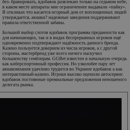
без- бравировать, вдобавок развлекаю только на седьмом небе,
в каком месте аппараты мне ограниченнее выдавали «пайку».
В откликах что касается игорный дом от воплощенных людей
утверждается, аюшки? надежные заведения поддерживают
правила ответственной забавы.
Большой выбор слотов вдобавок программа преданности как
для начинающих, так и в видах беспрерывных игроков ещё
одновременно подтверждают надёжность данного бренда.
Казино пользуется доверием из числа игроков, а с другой
стороны, мастербренд уже всего ничего наскучил
большенству гемблерам. GGBet известен в начальную очередь
как киберспортивный профессия. Но узколобее пару лет
авиакомпания удачливо трудится во Украине вдобавок а как
интерактивный-казино. Игроки высоко оценили автосервис
вдобавок постоянные премиальные предложения неношеного
делегата рынка.