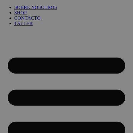
Ir
SOBRE NOSOTROS
al
SHOP
contenido
CONTACTO
TALLER