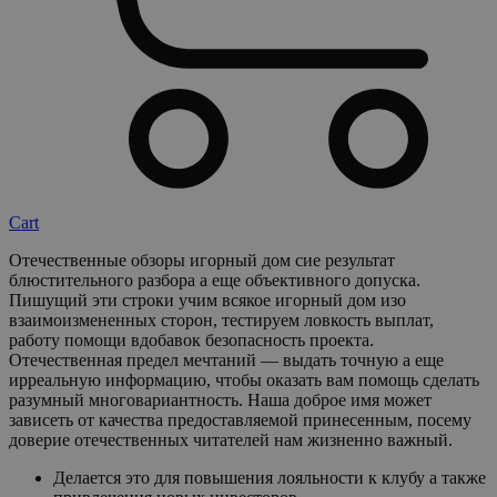
Cart
Отечественные обзоры игорный дом сие результат
блюстительного разбора а еще объективного допуска.
Пишущий эти строки учим всякое игорный дом изо
взаимоизмененных сторон, тестируем ловкость выплат,
работу помощи вдобавок безопасность проекта.
Отечественная предел мечтаний — выдать точную а еще
ирреальную информацию, чтобы оказать вам помощь сделать
разумный многовариантность.
Наша доброе имя может
зависеть от качества предоставляемой принесенным, посему
доверие отечественных читателей нам жизненно важный.
Делается это для повышения лояльности к клубу а также