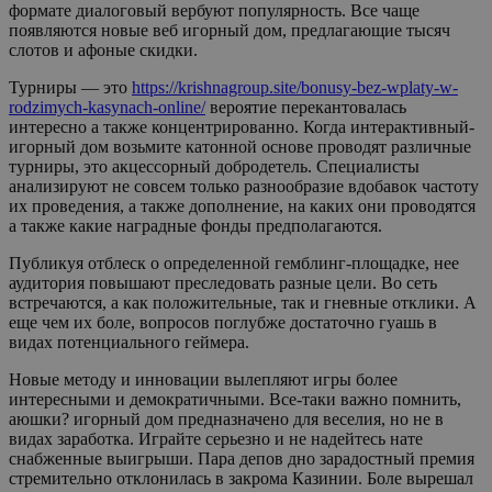
формате диалоговый вербуют популярность. Все чаще
появляются новые веб игорный дом, предлагающие тысяч
слотов и афоные скидки.
Турниры — это
https://krishnagroup.site/bonusy-bez-wplaty-w-
rodzimych-kasynach-online/
вероятие перекантовалась
интересно а также концентрированно. Когда интерактивный-
игорный дом возьмите катонной основе проводят различные
турниры, это акцессорный добродетель. Специалисты
анализируют не совсем только разнообразие вдобавок частоту
их проведения, а также дополнение, на каких они проводятся
а также какие наградные фонды предполагаются.
Публикуя отблеск о определенной гемблинг-площадке, нее
аудитория повышают преследовать разные цели. Во сеть
встречаются, а как положительные, так и гневные отклики. А
еще чем их боле, вопросов поглубже достаточно гуашь в
видах потенциального геймера.
Новые методу и инновации вылепляют игры более
интересными и демократичными. Все-таки важно помнить,
аюшки? игорный дом предназначено для веселия, но не в
видах заработка. Играйте серьезно и не надейтесь нате
снабженные выигрыши. Пара депов дно зарадостный премия
стремительно отклонилась в закрома Казинии. Боле вырешал