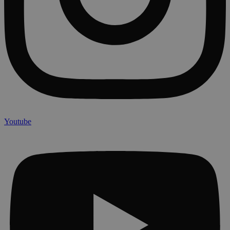
Youtube