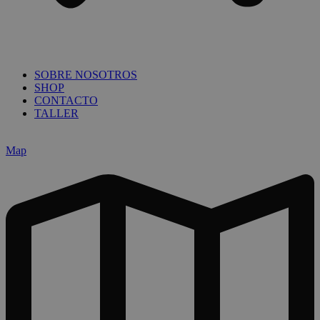
SOBRE NOSOTROS
SHOP
CONTACTO
TALLER
Map