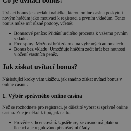
Co je uvítací bonus?
Uvítací bonus je speciální nabídka, kterou online casina poskytují
novým hráčům jako motivaci k registraci a prvním vkladům. Tento
bonus může mít různé podoby, včetně:
Bonusové peníze: Přidání určitého procenta k vašemu prvním
vkladu.
Free spiny: Možnost hrát zdarma na vybraných automatech.
Bonus bez vkladu: Umožňuje hráčům začít hrát bez nutnosti
vložení vlastních peněz.
Jak získat uvítací bonus?
Následující kroky vám ukážou, jak snadno získat uvítací bonus v
online casinu:
1. Výběr správného online casina
Než se rozhodnete pro registraci, je důležité vybrat si správné online
casino. Zde je několik tipů, jak na to:
Prověřte si licencování: Ujistěte se, že casino má platnou
licenci a je regulováno příslušnými úřady.