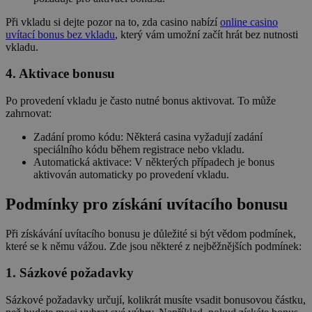
Při vkladu si dejte pozor na to, zda casino nabízí
online casino
uvítací bonus bez vkladu
, který vám umožní začít hrát bez nutnosti
vkladu.
4. Aktivace bonusu
Po provedení vkladu je často nutné bonus aktivovat. To může
zahrnovat:
Zadání promo kódu: Některá casina vyžadují zadání
speciálního kódu během registrace nebo vkladu.
Automatická aktivace: V některých případech je bonus
aktivován automaticky po provedení vkladu.
Podmínky pro získání uvítacího bonusu
Při získávání uvítacího bonusu je důležité si být vědom podmínek,
které se k němu vážou. Zde jsou některé z nejběžnějších podmínek:
1. Sázkové požadavky
Sázkové požadavky určují, kolikrát musíte vsadit bonusovou částku,