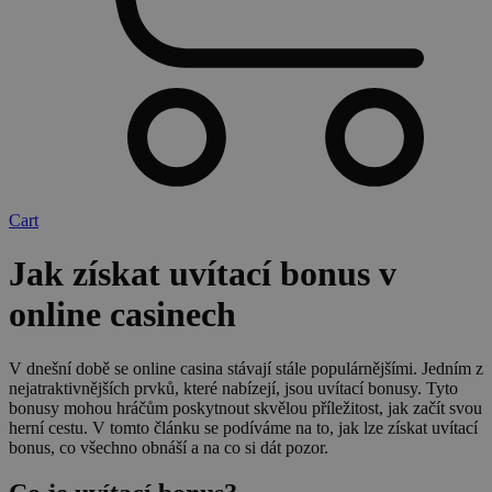
Cart
Jak získat uvítací bonus v
online casinech
V dnešní době se online casina stávají stále populárnějšími. Jedním z
nejatraktivnějších prvků, které nabízejí, jsou uvítací bonusy. Tyto
bonusy mohou hráčům poskytnout skvělou příležitost, jak začít svou
herní cestu. V tomto článku se podíváme na to, jak lze získat uvítací
bonus, co všechno obnáší a na co si dát pozor.