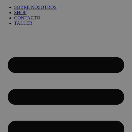
Ir
SOBRE NOSOTROS
al
SHOP
contenido
CONTACTO
TALLER