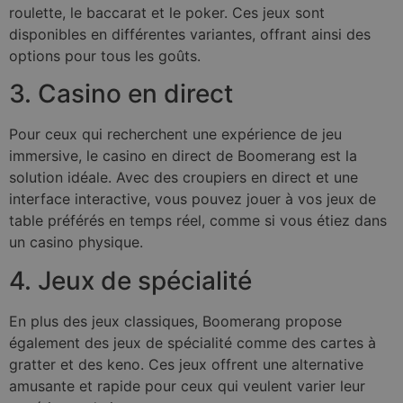
roulette, le baccarat et le poker. Ces jeux sont
disponibles en différentes variantes, offrant ainsi des
options pour tous les goûts.
3. Casino en direct
Pour ceux qui recherchent une expérience de jeu
immersive, le casino en direct de Boomerang est la
solution idéale. Avec des croupiers en direct et une
interface interactive, vous pouvez jouer à vos jeux de
table préférés en temps réel, comme si vous étiez dans
un casino physique.
4. Jeux de spécialité
En plus des jeux classiques, Boomerang propose
également des jeux de spécialité comme des cartes à
gratter et des keno. Ces jeux offrent une alternative
amusante et rapide pour ceux qui veulent varier leur