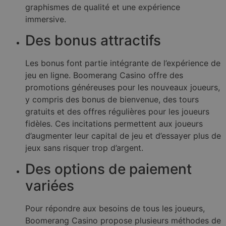
graphismes de qualité et une expérience
immersive.
Des bonus attractifs
Les bonus font partie intégrante de l’expérience de
jeu en ligne. Boomerang Casino offre des
promotions généreuses pour les nouveaux joueurs,
y compris des bonus de bienvenue, des tours
gratuits et des offres régulières pour les joueurs
fidèles. Ces incitations permettent aux joueurs
d’augmenter leur capital de jeu et d’essayer plus de
jeux sans risquer trop d’argent.
Des options de paiement
variées
Pour répondre aux besoins de tous les joueurs,
Boomerang Casino propose plusieurs méthodes de