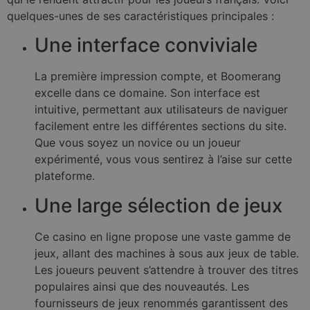
quelques-unes de ses caractéristiques principales :
Une interface conviviale
La première impression compte, et Boomerang
excelle dans ce domaine. Son interface est
intuitive, permettant aux utilisateurs de naviguer
facilement entre les différentes sections du site.
Que vous soyez un novice ou un joueur
expérimenté, vous vous sentirez à l’aise sur cette
plateforme.
Une large sélection de jeux
Ce casino en ligne propose une vaste gamme de
jeux, allant des machines à sous aux jeux de table.
Les joueurs peuvent s’attendre à trouver des titres
populaires ainsi que des nouveautés. Les
fournisseurs de jeux renommés garantissent des