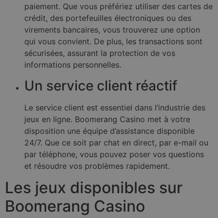
paiement. Que vous préfériez utiliser des cartes de
crédit, des portefeuilles électroniques ou des
virements bancaires, vous trouverez une option
qui vous convient. De plus, les transactions sont
sécurisées, assurant la protection de vos
informations personnelles.
Un service client réactif
Le service client est essentiel dans l’industrie des
jeux en ligne. Boomerang Casino met à votre
disposition une équipe d’assistance disponible
24/7. Que ce soit par chat en direct, par e-mail ou
par téléphone, vous pouvez poser vos questions
et résoudre vos problèmes rapidement.
Les jeux disponibles sur
Boomerang Casino