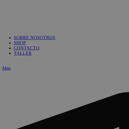
SOBRE NOSOTROS
SHOP
CONTACTO
TALLER
Map