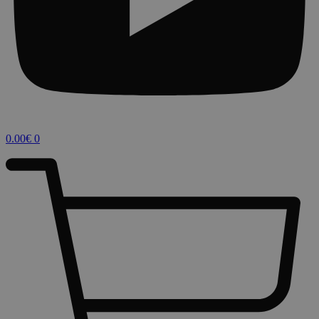
0.00
€
0