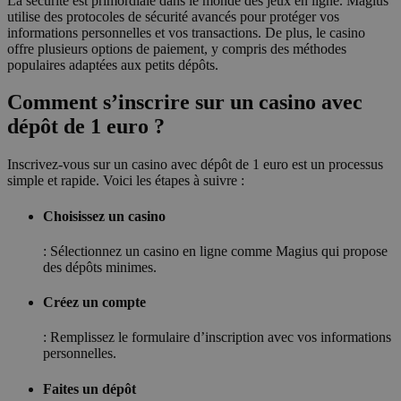
La sécurité est primordiale dans le monde des jeux en ligne. Magius
utilise des protocoles de sécurité avancés pour protéger vos
informations personnelles et vos transactions. De plus, le casino
offre plusieurs options de paiement, y compris des méthodes
populaires adaptées aux petits dépôts.
Comment s’inscrire sur un casino avec
dépôt de 1 euro ?
Inscrivez-vous sur un casino avec dépôt de 1 euro est un processus
simple et rapide. Voici les étapes à suivre :
Choisissez un casino
: Sélectionnez un casino en ligne comme Magius qui propose
des dépôts minimes.
Créez un compte
: Remplissez le formulaire d’inscription avec vos informations
personnelles.
Faites un dépôt