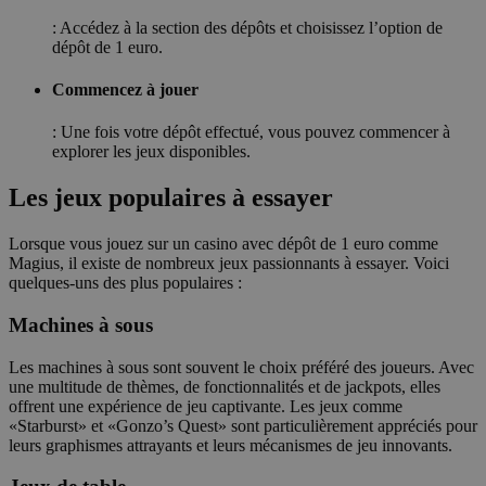
: Accédez à la section des dépôts et choisissez l’option de
dépôt de 1 euro.
Commencez à jouer
: Une fois votre dépôt effectué, vous pouvez commencer à
explorer les jeux disponibles.
Les jeux populaires à essayer
Lorsque vous jouez sur un casino avec dépôt de 1 euro comme
Magius, il existe de nombreux jeux passionnants à essayer. Voici
quelques-uns des plus populaires :
Machines à sous
Les machines à sous sont souvent le choix préféré des joueurs. Avec
une multitude de thèmes, de fonctionnalités et de jackpots, elles
offrent une expérience de jeu captivante. Les jeux comme
«Starburst» et «Gonzo’s Quest» sont particulièrement appréciés pour
leurs graphismes attrayants et leurs mécanismes de jeu innovants.