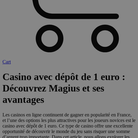
Cart
Casino avec dépôt de 1 euro :
Découvrez Magius et ses
avantages
Les casinos en ligne continuent de gagner en popularité en France,
et l’une des options les plus attractives pour les joueurs novices est le
casino avec dépôt de 1 euro. Ce type de casino offre une excellente
opportunité de découvrir le monde du jeu sans risquer une somme
d’argent trop importante. Dans cet article, nous allons explorer les