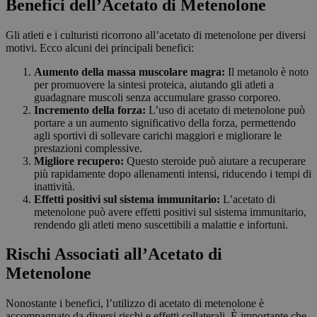
Benefici dell’Acetato di Metenolone
Gli atleti e i culturisti ricorrono all’acetato di metenolone per diversi
motivi. Ecco alcuni dei principali benefici:
Aumento della massa muscolare magra:
Il metanolo è noto
per promuovere la sintesi proteica, aiutando gli atleti a
guadagnare muscoli senza accumulare grasso corporeo.
Incremento della forza:
L’uso di acetato di metenolone può
portare a un aumento significativo della forza, permettendo
agli sportivi di sollevare carichi maggiori e migliorare le
prestazioni complessive.
Migliore recupero:
Questo steroide può aiutare a recuperare
più rapidamente dopo allenamenti intensi, riducendo i tempi di
inattività.
Effetti positivi sul sistema immunitario:
L’acetato di
metenolone può avere effetti positivi sul sistema immunitario,
rendendo gli atleti meno suscettibili a malattie e infortuni.
Rischi Associati all’Acetato di
Metenolone
Nonostante i benefici, l’utilizzo di acetato di metenolone è
accompagnato da diversi rischi e effetti collaterali. È importante che