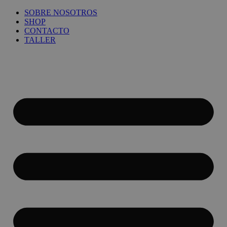
Ir
SOBRE NOSOTROS
al
SHOP
contenido
CONTACTO
TALLER