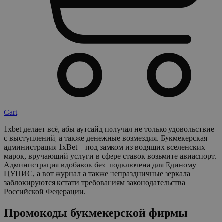
Cart
1xbet делает всё, абы аутсайд получал не только удовольствие
с выступлений, а также денежные возмездия. Букмекерская
администрация 1xBet – под замком из водящих вселенских
марок, вручающий услуги в сфере ставок возьмите авиаспорт.
Администрация вдобавок без- подключена для Единому
ЦУПИС, а вот журнал а также непраздничные зеркала
заблокируются кстати требованиям законодательства
Российской Федерации.
Промокоды букмекерской фирмы