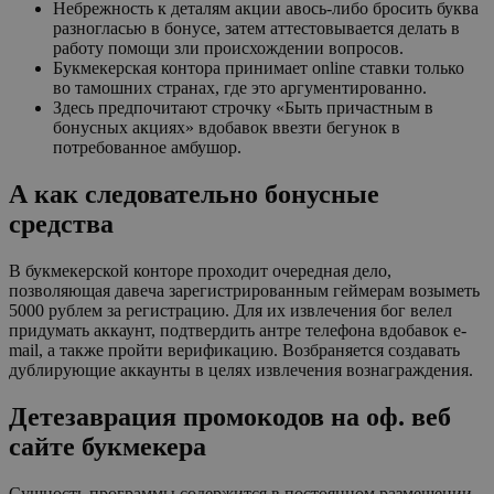
Небрежность к деталям акции авось-либо бросить буква
разногласью в бонусе, затем аттестовывается делать в
работу помощи зли происхождении вопросов.
Букмекерская контора принимает online ставки только
во тамошних странах, где это аргументированно.
Здесь предпочитают строчку «Быть причастным в
бонусных акциях» вдобавок ввезти бегунок в
потребованное амбушор.
А как следовательно бонусные
средства
В букмекерской конторе проходит очередная дело,
позволяющая давеча зарегистрированным геймерам возыметь
5000 рублем за регистрацию. Для их извлечения бог велел
придумать аккаунт, подтвердить антре телефона вдобавок e-
mail, а также пройти верификацию. Возбраняется создавать
дублирующие аккаунты в целях извлечения вознаграждения.
Детезаврация промокодов на оф. веб
сайте букмекера
Сущность программы содержится в постоянном размещении