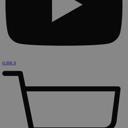
0.00
€
0