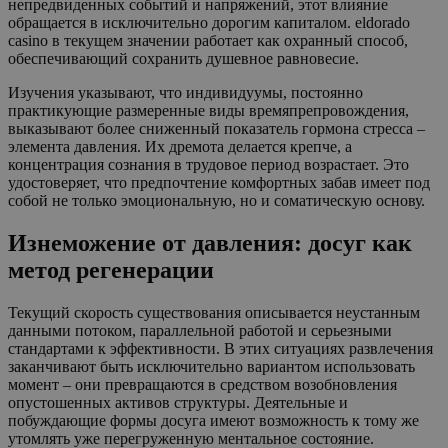
непредвиденных событий и напряжений, этот влияние
обращается в исключительно дорогим капиталом. eldorado
casino в текущем значении работает как охранный способ,
обеспечивающий сохранить душевное равновесие.
Изучения указывают, что индивидуумы, постоянно
практикующие размеренные виды времяпрепровождения,
выказывают более сниженный показатель гормона стресса –
элемента давления. Их дремота делается крепче, а
концентрация сознания в трудовое период возрастает. Это
удостоверяет, что предпочтение комфортных забав имеет под
собой не только эмоциональную, но и соматическую основу.
Изнеможение от давления: досуг как
метод регенерации
Текущий скорость существования описывается неустанным
данными потоком, параллельной работой и серьезными
стандартами к эффективности. В этих ситуациях развлечения
заканчивают быть исключительно вариантом использовать
момент – они превращаются в средством возобновления
опустошенных активов структуры. Деятельные и
побуждающие формы досуга имеют возможность к тому же
утомлять уже перегруженную ментальное состояние.