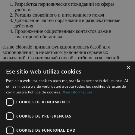
Разработка периодических покиданий из сферы
удобства
Ротация спокойного и интенсивного покоя
Добавление частей образования в развлекательные
действия
Продолжение общественных контактов даже в
квартирной обстановке
casino eldorado призван функционировать базой для
возобновления, а не методом уклонения серьезных
испытаний. Сознательный способ к отбору развлечений
подразумевает осознание их задачи в совокупном бытийном
×
гармонии и готовность систематически отправляться за
Ese sitio web utiliza cookies
лимиты привычного.
Este sitio web usa cookies para mejorar la experiencia del usuario. Al
Специалисты по психике предлагают применять норму 80/20:
utilizar nuestro sitio web, usted acepta todas las cookies de acuerdo
80% промежутка допустимо посвящать комфортным и
con nuestra Política de cookies.
Más información
стабильным формам досуга, а 20% сохранять для
инновационных ощущений и испытаний. Данный способ
COOKIES DE RENDIMIENTO
предоставляет приобретать предельное число пользы от
расслабления, не подвергая опасности при этом частным
COOKIES DE PREFERENCIAS
{развитием|ростом|прогрессом|совершенствован
Todos los derechos reservados
COOKIES DE FUNCIONALIDAD