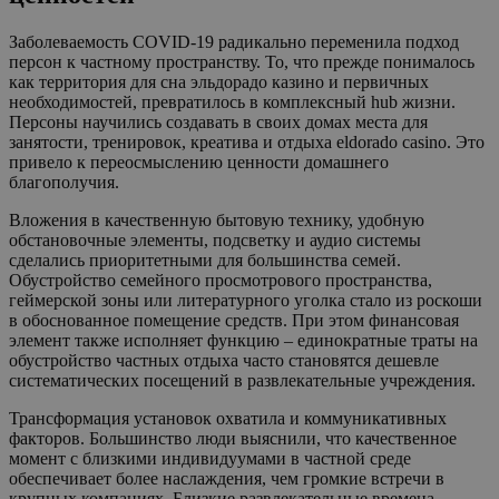
Заболеваемость COVID-19 радикально переменила подход
персон к частному пространству. То, что прежде понималось
как территория для сна эльдорадо казино и первичных
необходимостей, превратилось в комплексный hub жизни.
Персоны научились создавать в своих домах места для
занятости, тренировок, креатива и отдыха eldorado casino. Это
привело к переосмыслению ценности домашнего
благополучия.
Вложения в качественную бытовую технику, удобную
обстановочные элементы, подсветку и аудио системы
сделались приоритетными для большинства семей.
Обустройство семейного просмотрового пространства,
геймерской зоны или литературного уголка стало из роскоши
в обоснованное помещение средств. При этом финансовая
элемент также исполняет функцию – единократные траты на
обустройство частных отдыха часто становятся дешевле
систематических посещений в развлекательные учреждения.
Трансформация установок охватила и коммуникативных
факторов. Большинство люди выяснили, что качественное
момент с близкими индивидуумами в частной среде
обеспечивает более наслаждения, чем громкие встречи в
крупных компаниях. Близкие развлекательные времена,