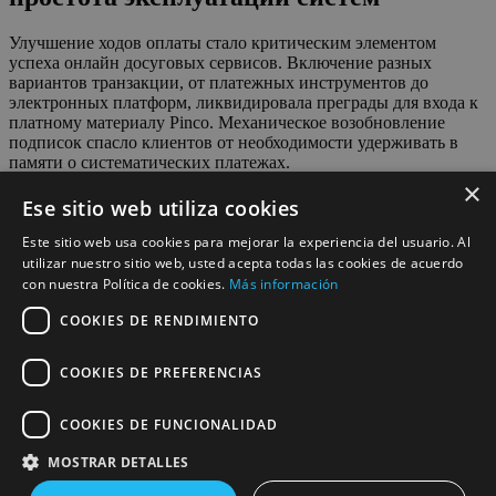
Улучшение ходов оплаты стало критическим элементом
успеха онлайн досуговых сервисов. Включение разных
вариантов транзакции, от платежных инструментов до
электронных платформ, ликвидировала преграды для входа к
платному материалу Pinco. Механическое возобновление
подписок спасло клиентов от необходимости удерживать в
памяти о систематических платежах.
×
Универсальные варианты подписок делают возможным
Ese sitio web utiliza cookies
определять оптимальный тариф в соответственно от степени
использования системы. Некоммерческие ознакомительные
Este sitio web usa cookies para mejorar la experiencia del usuario. Al
времена обеспечивают возможность оценить уровень
utilizar nuestro sitio web, usted acepta todas las cookies de acuerdo
предлагаемого информации без материальных обязанностей.
con nuestra Política de cookies.
Más información
Передовые решения предоставляют многообразные уровни
входа, от базовых неплатных вариантов до эксклюзивного
COOKIES DE RENDIMIENTO
членства с расширенными опциями.
COOKIES DE PREFERENCIAS
Домашние членство и возможность создания множественных
аккаунтов в рамках совместного профиля формируют
применение платформ денежно прибыльным Pinco для
COOKIES DE FUNCIONALIDAD
домохозяйств. Родительский надзор и персональные
конфигурации для каждого участника семьи гарантируют
MOSTRAR DETALLES
сохранность и настройку содержимого для потребителей