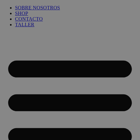
Ir
SOBRE NOSOTROS
al
SHOP
contenido
CONTACTO
TALLER