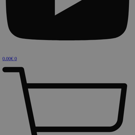
0.00
€
0