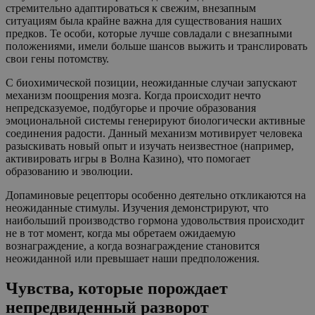
стремительно адаптироваться к свежим, внезапным
ситуациям была крайне важна для существования наших
предков. Те особи, которые лучше совладали с внезапными
положениями, имели больше шансов выжить и транслировать
свои гены потомству.
С биохимической позиции, неожиданные случаи запускают
механизм поощрения мозга. Когда происходит нечто
непредсказуемое, подбугорье и прочие образования
эмоциональной системы генерируют биологически активные
соединения радости. Данный механизм мотивирует человека
разыскивать новый опыт и изучать неизвестное (например,
активировать игры в Волна Казино), что помогает
образованию и эволюции.
Допаминовые рецепторы особенно деятельно откликаются на
неожиданные стимулы. Изучения демонстрируют, что
наибольший производство гормона удовольствия происходит
не в тот момент, когда мы обретаем ожидаемую
вознаграждение, а когда вознаграждение становится
неожиданной или превышает наши предположения.
Чувства, которые порождает
непредвиденный разворот