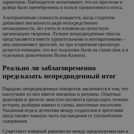
характеров. Наблюдатели испытывают, что их прогнозы и
разбор были пренебрежены в пользу примитивного итога.
Альтернативная сложность рождается, когда создатели
добавляют внезапность ради непосредственно
неожиданности, без учета ее влияния на целостную
организацию творения. Лучшие непредвиденные твисты
представляются вместе удивительными и неотвратимыми –
они ошеломляют зрителей, но при вторичном просмотре
делается очевидно, что все подсказки были на глазах (как и в
отдельных развлечениях Волна Казино).
Реально ли заблаговременно
предсказать непредвиденный итог
Парадокс непредвиденных поворотов заключается в том, что
наилучшие из них вместе внезапны и разумны. Опытные
аудитория и зрители зачастую пытаются предугадать течение
истории, разбирая намеки и схемы, внесенные писателем.
Указанная игра в детектива между создателем и зрителями
представляет важную часть наслаждения от употребления
содержания.
Существует изящный равновесие между предсказуемостью и