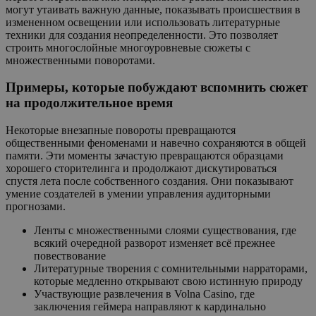
могут утаивать важную данные, показывать происшествия в
измененном освещении или использовать литературные
техники для создания неопределенности. Это позволяет
строить многослойные многоуровневые сюжеты с
множественными поворотами.
Примеры, которые побуждают вспомнить сюжет
на продолжительное время
Некоторые внезапные повороты превращаются
общественными феноменами и навечно сохраняются в общей
памяти. Эти моменты зачастую превращаются образцами
хорошего сторителинга и продолжают дискутироваться
спустя лета после собственного создания. Они показывают
умение создателей в умении управления аудиторными
прогнозами.
Ленты с множественными слоями существования, где
всякий очередной разворот изменяет всё прежнее
повествование
Литературные творения с сомнительными нарраторами,
которые медленно открывают свою истинную природу
Участвующие развлечения в Volna Casino, где
заключения геймера направляют к кардинально