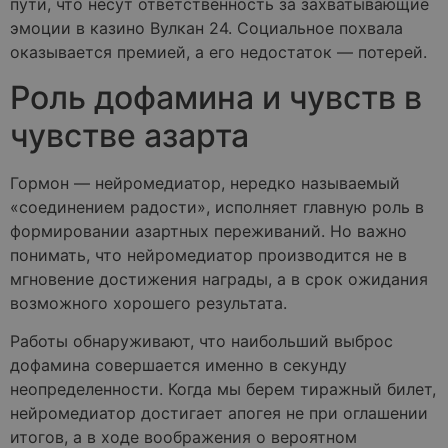
пути, что несут ответственность за захватывающие
эмоции в казино Вулкан 24. Социальное похвала
оказывается премией, а его недостаток — потерей.
Роль дофамина и чувств в
чувстве азарта
Гормон — нейромедиатор, нередко называемый
«соединением радости», исполняет главную роль в
формировании азартных переживаний. Но важно
понимать, что нейромедиатор производится не в
мгновение достижения награды, а в срок ожидания
возможного хорошего результата.
Работы обнаруживают, что наибольший выброс
дофамина совершается именно в секунду
неопределенности. Когда мы берем тиражный билет,
нейромедиатор достигает апогея не при оглашении
итогов, а в ходе воображения о вероятном