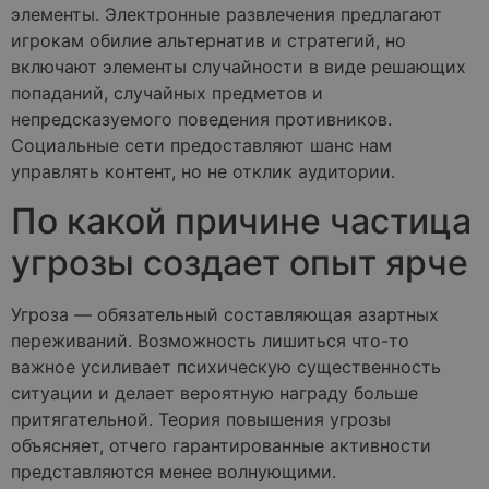
элементы. Электронные развлечения предлагают
игрокам обилие альтернатив и стратегий, но
включают элементы случайности в виде решающих
попаданий, случайных предметов и
непредсказуемого поведения противников.
Социальные сети предоставляют шанс нам
управлять контент, но не отклик аудитории.
По какой причине частица
угрозы создает опыт ярче
Угроза — обязательный составляющая азартных
переживаний. Возможность лишиться что-то
важное усиливает психическую существенность
ситуации и делает вероятную награду больше
притягательной. Теория повышения угрозы
объясняет, отчего гарантированные активности
представляются менее волнующими.