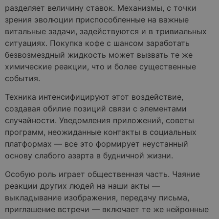
разделяет величину ставок. Механизмы, с точки
зрения эволюции приспособленные на важные
витальные задачи, задействуются и в тривиальных
ситуациях. Покупка кофе с шансом заработать
безвозмездный жидкость может вызвать те же
химические реакции, что и более существенные
события.
Техника интенсифицируют этот воздействие,
создавая обилие позиций связи с элементами
случайности. Уведомления приложений, советы
программ, неожиданные контакты в социальных
платформах — все это формирует неустанный
основу слабого азарта в будничной жизни.
Особую роль играет общественная часть. Чаяние
реакции других людей на наши акты —
выкладывание изображения, передачу письма,
приглашение встречи — включает те же нейронные