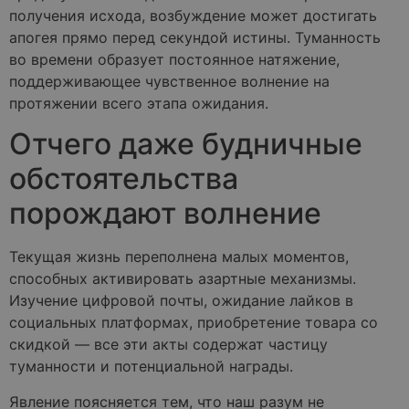
получения исхода, возбуждение может достигать
апогея прямо перед секундой истины. Туманность
во времени образует постоянное натяжение,
поддерживающее чувственное волнение на
протяжении всего этапа ожидания.
Отчего даже будничные
обстоятельства
порождают волнение
Текущая жизнь переполнена малых моментов,
способных активировать азартные механизмы.
Изучение цифровой почты, ожидание лайков в
социальных платформах, приобретение товара со
скидкой — все эти акты содержат частицу
туманности и потенциальной награды.
Явление поясняется тем, что наш разум не