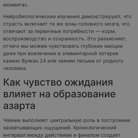
моментах.
Нейробиологические изучения демонстрируют, что
страсть включает те же зоны головного мозга, что
отвечают за первичные потребности — корм,
воспроизводство и сохранность. Это разъясняет,
отчего мы можем чувствовать глубокие эмоции
даже при вовлечении в элементарной лотерее
казино Вулкан 24 или чаянии письма от родного
человека.
Как чувство ожидания
влияет на образование
азарта
Чаяние выполняет центральную роль в построении
захватывающих ощущений. Хронологический
интервал между действием и финалом создает