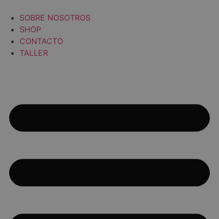
SOBRE NOSOTROS
SHOP
CONTACTO
TALLER