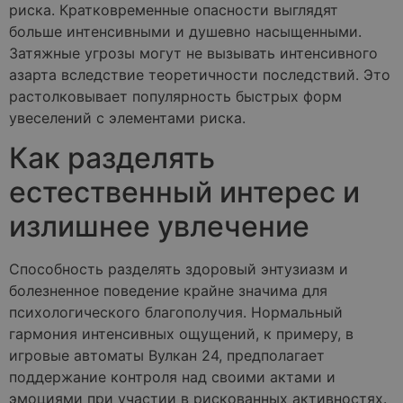
риска. Кратковременные опасности выглядят
больше интенсивными и душевно насыщенными.
Затяжные угрозы могут не вызывать интенсивного
азарта вследствие теоретичности последствий. Это
растолковывает популярность быстрых форм
увеселений с элементами риска.
Как разделять
естественный интерес и
излишнее увлечение
Способность разделять здоровый энтузиазм и
болезненное поведение крайне значима для
психологического благополучия. Нормальный
гармония интенсивных ощущений, к примеру, в
игровые автоматы Вулкан 24, предполагает
поддержание контроля над своими актами и
эмоциями при участии в рискованных активностях.