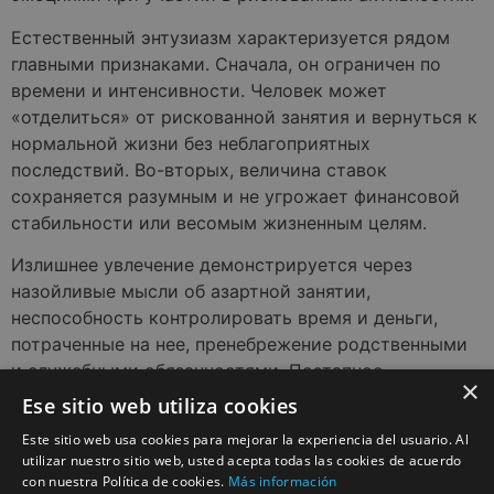
Естественный энтузиазм характеризуется рядом
главными признаками. Сначала, он ограничен по
времени и интенсивности. Человек может
«отделиться» от рискованной занятия и вернуться к
нормальной жизни без неблагоприятных
последствий. Во-вторых, величина ставок
сохраняется разумным и не угрожает финансовой
стабильности или весомым жизненным целям.
Излишнее увлечение демонстрируется через
назойливые мысли об азартной занятии,
неспособность контролировать время и деньги,
потраченные на нее, пренебрежение родственными
и служебными обязанностями. Поэтапное
×
увеличение ставок для обретения того же уровня
Ese sitio web utiliza cookies
подъема также является тревожным сигналом.
Este sitio web usa cookies para mejorar la experiencia del usuario. Al
utilizar nuestro sitio web, usted acepta todas las cookies de acuerdo
Важную роль играет толчок участия в рискованных
con nuestra Política de cookies.
Más información
активностях, вроде игр в Vulkan 24. Здоровый