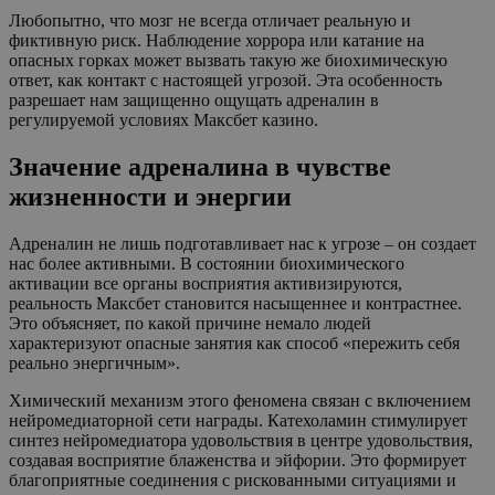
Любопытно, что мозг не всегда отличает реальную и
фиктивную риск. Наблюдение хоррора или катание на
опасных горках может вызвать такую же биохимическую
ответ, как контакт с настоящей угрозой. Эта особенность
разрешает нам защищенно ощущать адреналин в
регулируемой условиях Максбет казино.
Значение адреналина в чувстве
жизненности и энергии
Адреналин не лишь подготавливает нас к угрозе – он создает
нас более активными. В состоянии биохимического
активации все органы восприятия активизируются,
реальность Максбет становится насыщеннее и контрастнее.
Это объясняет, по какой причине немало людей
характеризуют опасные занятия как способ «пережить себя
реально энергичным».
Химический механизм этого феномена связан с включением
нейромедиаторной сети награды. Катехоламин стимулирует
синтез нейромедиатора удовольствия в центре удовольствия,
создавая восприятие блаженства и эйфории. Это формирует
благоприятные соединения с рискованными ситуациями и