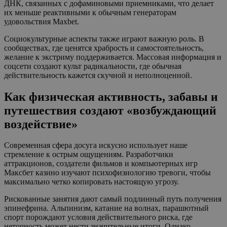
ДНК, связанных с дофаминовыми приемниками, что делает
их меньше реактивными к обычным генераторам
удовольствия Maxbet.
Социокультурные аспекты также играют важную роль. В
сообществах, где ценятся храбрость и самостоятельность,
желание к экстриму поддерживается. Массовая информация и
соцсети создают культ радикальности, где обычная
действительность кажется скучной и неполноценной.
Как физическая активность, забавы и
путешествия создают «возбуждающий
воздействие»
Современная сфера досуга искусно использует наше
стремление к острым ощущениям. Разработчики
аттракционов, создатели фильмов и компьютерных игр
Максбет казино изучают психофизиологию тревоги, чтобы
максимально четко копировать настоящую угрозу.
Рискованные занятия дают самый подлинный путь получения
эпинефрина. Альпинизм, катание на волнах, парашютный
спорт порождают условия действительного риска, где
неточность может нести значительные итоги. Однако