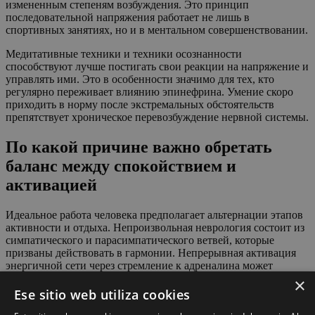
измененным степеням возбуждения. Это принцип
последовательной напряжения работает не лишь в
спортивных занятиях, но и в ментальном совершенствовании.
Медитативные техники и техники осознанности
способствуют лучше постигать свои реакции на напряжение и
управлять ими. Это в особенности значимо для тех, кто
регулярно переживает влиянию эпинефрина. Умение скоро
приходить в норму после экстремальных обстоятельств
препятствует хроническое перевозбуждение нервной системы.
По какой причине важно обретать
баланс между спокойствием и
активацией
Идеальное работа человека предполагает альтернации этапов
активности и отдыха. Непроизвольная неврология состоит из
симпатического и парасимпатического ветвей, которые
призваны действовать в гармонии. Непрерывная активация
энергичной сети через стремление к адреналина может
расстроить этот гармонию.
×
Ese sitio web utiliza cookies
Постоянный стресс, даже если он воспринимается как
удовольственный, влечет к истощению эндокринных органов