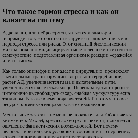
Что такое гормон стресса и как он
влияет на систему
Адреналин, или нейрогормон, является медиатор и
нейромедиатор, который синтезируется надпочечниками в
периоды стресса или риска. Этот сильный биологический
микс мгновенно модифицирует наше телесное и психическое
самочувствие, подготавливая организм к реакции «сражайся
или спасайся».
Как только эпинефрин попадает в циркуляцию, происходят
значительные трансформации: возрастает сердцебиение,
растет АД, увеличиваются глаза и дыхательные пути,
увеличивается физическая мощь. Печень запускает процесс
интенсивно высвобождать сахар, снабжая мускулатуру extra
топливом. В то же время подавляется ЖКТ, потому что все
ресурсы организма направляются на выживание.
Ментальные эффекты не меньше поразительны. Обостряется
внимание в Maxbet, время словно растягивается, появляется
ощущение фантастических возможностей. Вот почему
человек в критических условиях в состоянии на свершения,
которые в нормальном режиме представляются