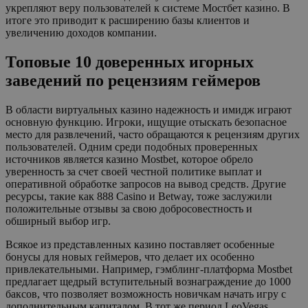
укрепляют веру пользователей к системе Мостбет казино. В
итоге это приводит к расширению базы клиентов и
увеличению доходов компании.
Топовые 10 доверенных игорных
заведений по рецензиям геймеров
В области виртуальных казино надежность и имидж играют
основную функцию. Игроки, ищущие отыскать безопасное
место для развлечений, часто обращаются к рецензиям других
пользователей. Одним среди подобных проверенных
источников является казино Mostbet, которое обрело
уверенность за счет своей честной политике выплат и
оперативной обработке запросов на вывод средств. Другие
ресурсы, такие как 888 Casino и Betway, тоже заслужили
положительные отзывы за свою добросовестность и
обширный выбор игр.
Всякое из представленных казино поставляет особенные
бонусы для новых геймеров, что делает их особенно
привлекательными. Например, гэмблинг-платформа Mostbet
предлагает щедрый вступительный вознаграждение до 1000
баксов, что позволяет возможность новичкам начать игру с
дополнительным капиталом. В тот же период LeoVegas