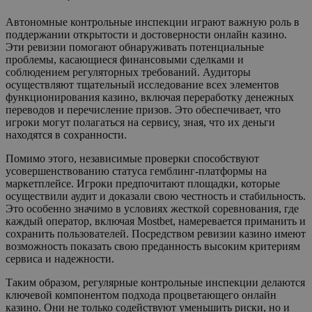
Автономные контрольные инспекции играют важную роль в
поддержании открытости и достоверности онлайн казино.
Эти ревизии помогают обнаруживать потенциальные
проблемы, касающиеся финансовыми сделками и
соблюдением регуляторных требований. Аудиторы
осуществляют тщательный исследование всех элементов
функционирования казино, включая переработку денежных
переводов и перечисление призов. Это обеспечивает, что
игроки могут полагаться на сервису, зная, что их деньги
находятся в сохранности.
Помимо этого, независимые проверки способствуют
усовершенствованию статуса гемблинг-платформы на
маркетплейсе. Игроки предпочитают площадки, которые
осуществили аудит и доказали свою честность и стабильность.
Это особенно значимо в условиях жесткой соревнования, где
каждый оператор, включая Mostbet, намеревается приманить и
сохранить пользователей. Посредством ревизии казино имеют
возможность показать свою преданность высоким критериям
сервиса и надежности.
Таким образом, регулярные контрольные инспекции делаются
ключевой компонентом подхода процветающего онлайн
казино. Они не только содействуют уменьшить риски, но и