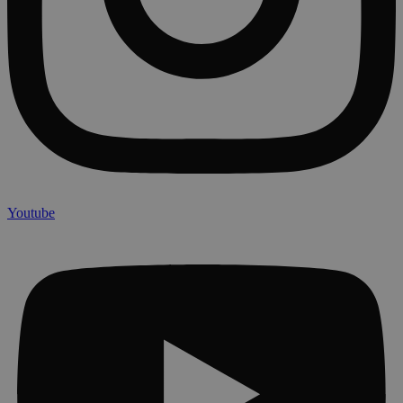
Youtube