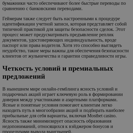
бумажники часто обеспечивают более быстрые переводы по
сравнению с банковскими переводами.
Геймерам также следует быть настроенными к процедуре
идентификации учетной записи, которая представляет собой
типичной практикой для защиты безопасности сделок. Этот
процесс может предусматривать предъявление реплик
документов, удостоверяющих индивидуальность, вроде
паспорт или права водителя. Хотя это способно выглядеть
неудобство, такие меры важны для обеспечения безопасности
клиентов от жульничества и гарантии справедливости игры.
Четкость условий и премиальных
предложений
В нынешнем мире онлайн-гемблинга ясность условий и
подарочных акций играет ключевую роль в формировании
доверия между участниками и азартными платформами.
Ясные и понятные условия помогают клиентам легко
находить путь в многообразии акций и подбирать наиболее
прибыльные для себя варианты, включая Mostbet casino.
Ясность также минимизирует опасность образования
недопониманий, относящихся к вэйджером бонусов и
процедурами вывода выигрышей.