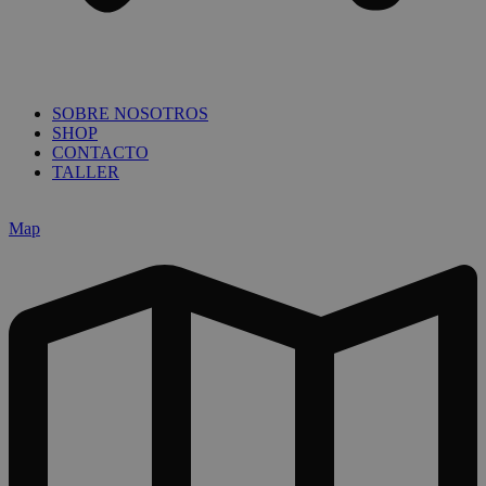
SOBRE NOSOTROS
SHOP
CONTACTO
TALLER
Map