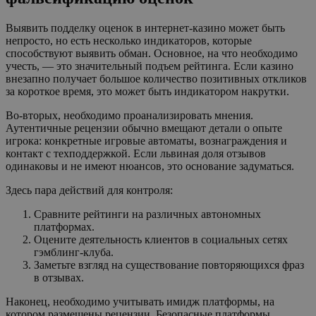
Выявить подделку оценок в интернет-казино может быть
непросто, но есть несколько индикаторов, которые
способствуют выявить обман. Основное, на что необходимо
учесть, — это значительный подъем рейтинга. Если казино
внезапно получает большое количество позитивных откликов
за короткое время, это может быть индикатором накрутки.
Во-вторых, необходимо проанализировать мнения.
Аутентичные рецензии обычно вмещают детали о опыте
игрока: конкретные игровые автоматы, вознаграждения и
контакт с техподдержкой. Если львиная доля отзывов
одинаковы и не имеют нюансов, это основание задуматься.
Здесь пара действий для контроля:
Сравните рейтинги на различных автономных
платформах.
Оцените деятельность клиентов в социальных сетях
гэмблинг-клуба.
Заметьте взгляд на существование повторяющихся фраз
в отзывах.
Наконец, необходимо учитывать имидж платформы, на
котором размещены рецензии. Безопасные платформы