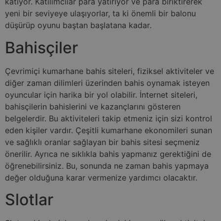
katıyor.
Katılımcılar para yatırıyor ve para biriktirerek
yeni bir seviyeye ulaşıyorlar, ta ki önemli bir balonu
düşürüp oyunu baştan başlatana kadar.
Bahisçiler
Çevrimiçi kumarhane bahis siteleri, fiziksel aktiviteler ve
diğer zaman dilimleri üzerinden bahis oynamak isteyen
oyuncular için harika bir yol olabilir. İnternet siteleri,
bahisçilerin bahislerini ve kazançlarını gösteren
belgelerdir. Bu aktiviteleri takip etmeniz için sizi kontrol
eden kişiler vardır. Çeşitli kumarhane ekonomileri sunan
ve sağlıklı oranlar sağlayan bir bahis sitesi seçmeniz
önerilir. Ayrıca ne sıklıkla bahis yapmanız gerektiğini de
öğrenebilirsiniz. Bu, sonunda ne zaman bahis yapmaya
değer olduğuna karar vermenize yardımcı olacaktır.
Slotlar