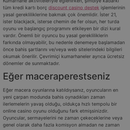
Kumarhane aktiviteleriyle eğlenirken, şimdiye kadarki
tüm kredi kartı borç
discount casino destek
işlemlerinin
yasal gerekliliklerine bakmak çok önemlidir. İster 21,
ister blackjack, isterse chemin de fer olsun, her turda
oyunu ve başlangıç ​​programını etkileyen bir dizi kural
vardır. Önemli bir oyuncu bu yasal gerekliliklerin
farkında olmayabilir, bu nedenle denemeye başlamadan
önce bahis şartlarını ve/veya web sitelerindeki bilgileri
okumak önerilir. Çevrimiçi kumarhaneler ayrıca ücretsiz
dönemler de sunmaktadır.
Eğer maceraperestseniz
Eğer macera oyunlarına katıldıysanız, oyuncuların en
yeni çarpan modunda bahis oynadıkları zaman
ilerlemelerin yavaş olduğu, oldukça hızlı tempolu bir
online casino oyunu olduğunu fark etmişsinizdir.
Oyuncular, sermayelerini ne zaman çekeceklerine veya
genel olarak daha fazla komisyon almadan ne zaman