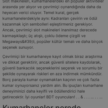
Slot makineleri, kumarhanelerdeki en popüler aktiviteler
arasında yer alıyor ve çevrimiçi oynandığında daha da
heyecan verici oluyor. Temel kural, gerçek
kumarhanelerdekiyle aynı: Kadranları çevirin ve ödül
kazanmak için sembolleri eşleştirmeniz gerekiyor.
Ancak, çevrimiçi slot makineleri inanılmaz derecede
karmaşıklaştı; üç atışlı, çoklu ödeme çizgili ve
Megaways&#39;li, popüler kültür temalı ve daha birçok
seçenek sunuyor.
Çevrimiçi bir kumarhaneye kayıt olmak biraz araştırma
ve dikkat gerektirir, ancak güvenli sitelere kaydolarak,
güvenli bankacılık seçeneklerini seçerek ve sorumlu bir
şekilde oynayarak riskleri en aza indirmek mümkündür.
Borç parayla kumar oynamaktan kaçının ve çok fazla
kumar oynuyorsanız yardım alın. Bu ipuçları kumarhane
deneyiminizi daha keyifli ve ödüllendirici hale
getirecektir. İyi oyunlar! BDT oyuncuları!
.
.
&
.
.
.
…
.
.
…
Kumarhaneler nerede