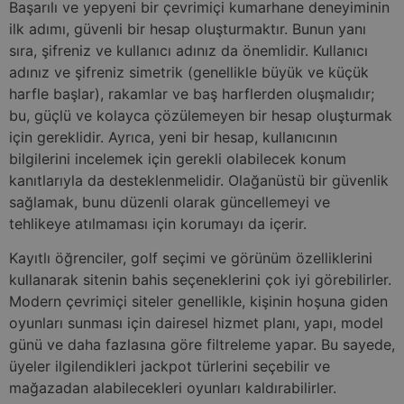
Başarılı ve yepyeni bir çevrimiçi kumarhane deneyiminin
ilk adımı, güvenli bir hesap oluşturmaktır. Bunun yanı
sıra, şifreniz ve kullanıcı adınız da önemlidir. Kullanıcı
adınız ve şifreniz simetrik (genellikle büyük ve küçük
harfle başlar), rakamlar ve baş harflerden oluşmalıdır;
bu, güçlü ve kolayca çözülemeyen bir hesap oluşturmak
için gereklidir. Ayrıca, yeni bir hesap, kullanıcının
bilgilerini incelemek için gerekli olabilecek konum
kanıtlarıyla da desteklenmelidir. Olağanüstü bir güvenlik
sağlamak, bunu düzenli olarak güncellemeyi ve
tehlikeye atılmaması için korumayı da içerir.
Kayıtlı öğrenciler, golf seçimi ve görünüm özelliklerini
kullanarak sitenin bahis seçeneklerini çok iyi görebilirler.
Modern çevrimiçi siteler genellikle, kişinin hoşuna giden
oyunları sunması için dairesel hizmet planı, yapı, model
günü ve daha fazlasına göre filtreleme yapar. Bu sayede,
üyeler ilgilendikleri jackpot türlerini seçebilir ve
mağazadan alabilecekleri oyunları kaldırabilirler.