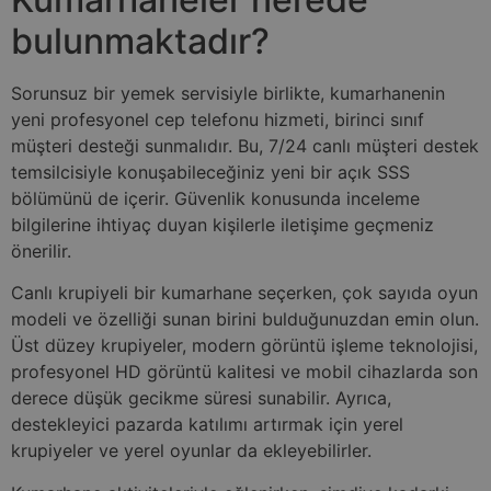
bulunmaktadır?
Sorunsuz bir yemek servisiyle birlikte, kumarhanenin
yeni profesyonel cep telefonu hizmeti, birinci sınıf
müşteri desteği sunmalıdır. Bu, 7/24 canlı müşteri destek
temsilcisiyle konuşabileceğiniz yeni bir açık SSS
bölümünü de içerir. Güvenlik konusunda inceleme
bilgilerine ihtiyaç duyan kişilerle iletişime geçmeniz
önerilir.
Canlı krupiyeli bir kumarhane seçerken, çok sayıda oyun
modeli ve özelliği sunan birini bulduğunuzdan emin olun.
Üst düzey krupiyeler, modern görüntü işleme teknolojisi,
profesyonel HD görüntü kalitesi ve mobil cihazlarda son
derece düşük gecikme süresi sunabilir. Ayrıca,
destekleyici pazarda katılımı artırmak için yerel
krupiyeler ve yerel oyunlar da ekleyebilirler.