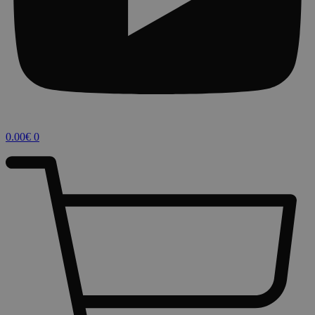
0.00
€
0