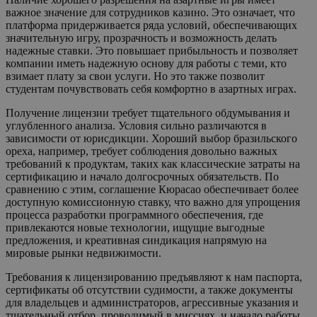
важное значение для сотрудников казино. Это означает, что
платформа придерживается ряда условий, обеспечивающих
значительную игру, прозрачность и возможность делать
надежные ставки. Это повышает прибыльность и позволяет
компании иметь надежную основу для работы с теми, кто
взимает плату за свои услуги. Но это также позволит
студентам почувствовать себя комфортно в азартных играх.
Получение лицензии требует тщательного обдумывания и
углубленного анализа. Условия сильно различаются в
зависимости от юрисдикции. Хороший выбор бразильского
ореха, например, требует соблюдения довольно важных
требований к продуктам, таких как классические затраты на
сертификацию и начало долгосрочных обязательств. По
сравнению с этим, соглашение Кюрасао обеспечивает более
доступную комиссионную ставку, что важно для упрощения
процесса разработки программного обеспечения, где
привлекаются новые технологии, ищущие выгодные
предложения, и креативная синдикация напрямую на
мировые рынки недвижимости.
Требования к лицензированию предъявляют к нам паспорта,
сертификаты об отсутствии судимости, а также документы
для владельцев и администраторов, агрессивные указания и
тщательный отбор, проводимый в миссиях, и начало работы.