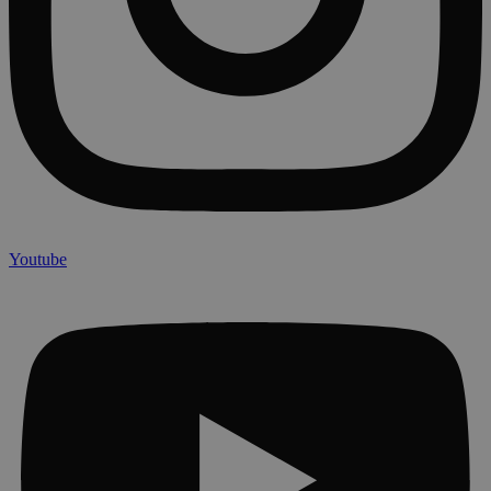
Youtube