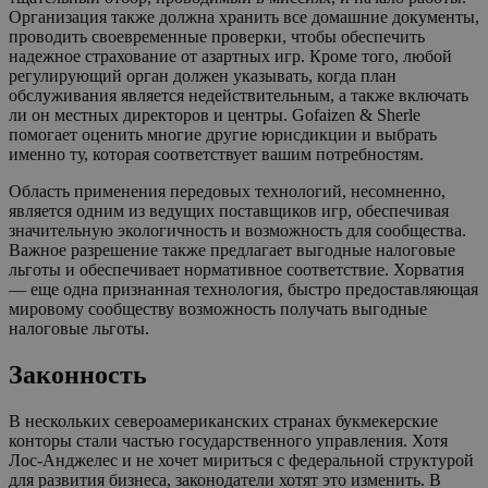
Организация также должна хранить все домашние документы,
проводить своевременные проверки, чтобы обеспечить
надежное страхование от азартных игр. Кроме того, любой
регулирующий орган должен указывать, когда план
обслуживания является недействительным, а также включать
ли он местных директоров и центры. Gofaizen & Sherle
помогает оценить многие другие юрисдикции и выбрать
именно ту, которая соответствует вашим потребностям.
Область применения передовых технологий, несомненно,
является одним из ведущих поставщиков игр, обеспечивая
значительную экологичность и возможность для сообщества.
Важное разрешение также предлагает выгодные налоговые
льготы и обеспечивает нормативное соответствие. Хорватия
— еще одна признанная технология, быстро предоставляющая
мировому сообществу возможность получать выгодные
налоговые льготы.
Законность
В нескольких североамериканских странах букмекерские
конторы стали частью государственного управления. Хотя
Лос-Анджелес и не хочет мириться с федеральной структурой
для развития бизнеса, законодатели хотят это изменить. В